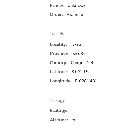
Family:
unknown
Order:
Araneae
Locality
Locality:
Lwiro
Province:
Kivu-S.
Country:
Congo, D. R.
Latitude:
S 02° 15'
Longitude:
E 028° 48'
Ecology
Ecology:
Altitude:
m