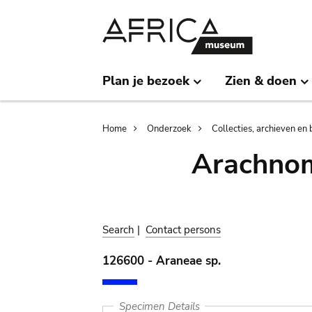
Skip
Skip
to
to
main
search
content
Plan je bezoek
Zien & doen
Breadcrumb
Home
Onderzoek
Collecties, archieven en 
Arachnom
Search
|
Contact persons
126600 - Araneae sp.
Specimen Details