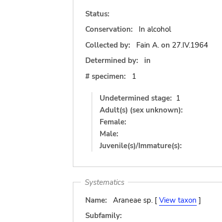
Status:
Conservation:
In alcohol
Collected by:
Fain A.
on
27.IV.1964
Determined by:
in
# specimen:
1
Undetermined stage:
1
Adult(s) (sex unknown):
Female:
Male:
Juvenile(s)/Immature(s):
Systematics
Name:
Araneae sp. [
View taxon
]
Subfamily: