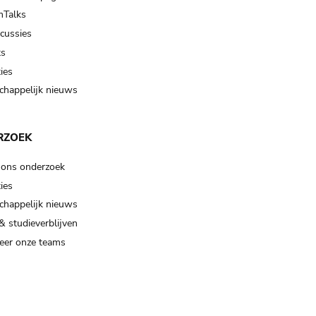
Talks
scussies
ts
ies
happelijk nieuws
RZOEK
 ons onderzoek
ies
happelijk nieuws
& studieverblijven
eer onze teams