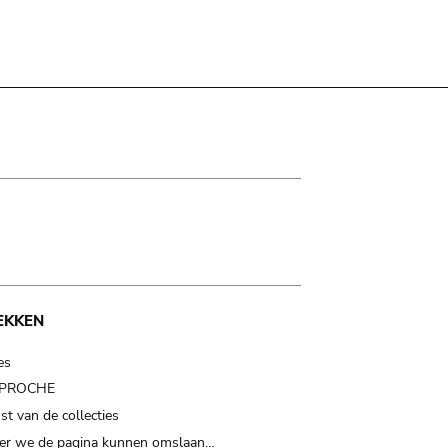
EKKEN
es
t PROCHE
t van de collecties
er we de pagina kunnen omslaan…