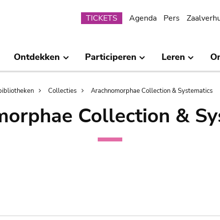
Submenu
TICKETS
Agenda
Pers
Zaalverh
Ontdekken
Participeren
Leren
O
bibliotheken
Collecties
Arachnomorphae Collection & Systematics
orphae Collection & Sy