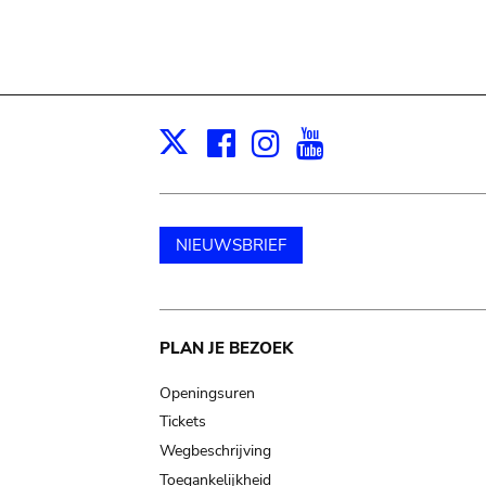
Facebook
Instagram
Youtube
Print
X
NIEUWSBRIEF
Main
PLAN JE BEZOEK
navigation
Openingsuren
Tickets
Wegbeschrijving
Toegankelijkheid