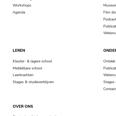
Workshops
Museum
Agenda
Film di
Podcas
Publicat
Wetensc
LEREN
ONDE
Kleuter- & lagere school
Ontdek
Middelbare school
Publicat
Leerkrachten
Wetensc
Stages & studieverblijven
Stages 
Contact
OVER ONS