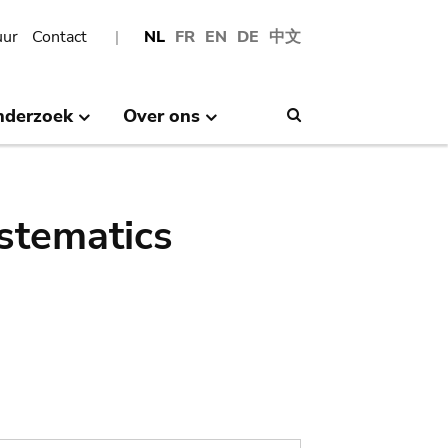
uur
Contact
NL
FR
EN
DE
中文
nderzoek
Over ons
Search
stematics