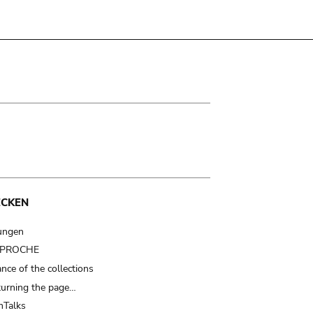
ECKEN
ungen
t PROCHE
nce of the collections
turning the page…
Talks