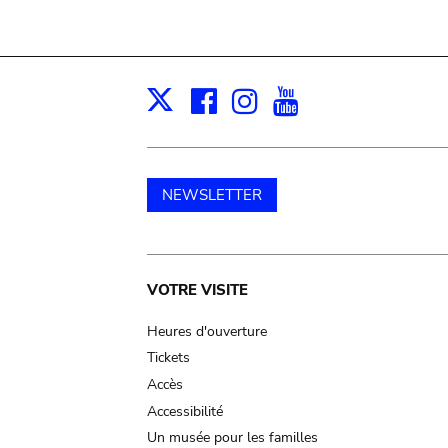
Facebook
Instagram
Youtube
Print
X
NEWSLETTER
Main
VOTRE VISITE
navigation
Heures d'ouverture
Tickets
Accès
Accessibilité
Un musée pour les familles