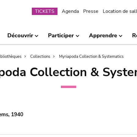
Submenu
TICKETS
Agenda
Presse
Location de sal
Découvrir
Participer
Apprendre
R
bibliothèques
Collections
Myriapoda Collection & Systematics
poda Collection & Syste
ems, 1940