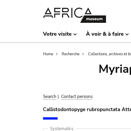
Skip
Skip
to
to
main
search
content
Votre visite
À voir & à faire
Breadcrumb
Home
Recherche
Collections, archives et 
Myria
Search
|
Contact persons
Callistodontopyge rubropunctata Att
Systematics