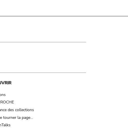
UVRIR
ions
 PROCHE
nce des collections
e tourner la page…
Talks