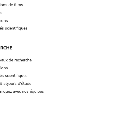
ions de films
ts
tions
és scientifiques
ERCHE
vaux de recherche
tions
és scientifiques
& séjours d'étude
iquez avec nos équipes