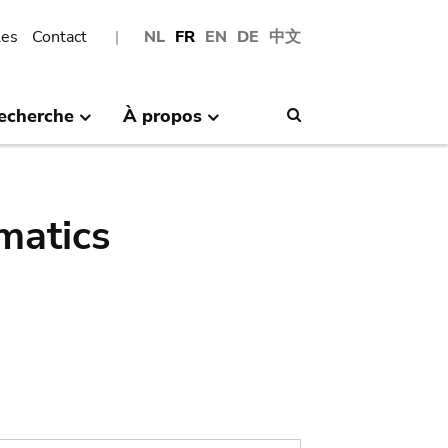
les
Contact
NL
FR
EN
DE
中文
echerche
À propos
Search
matics