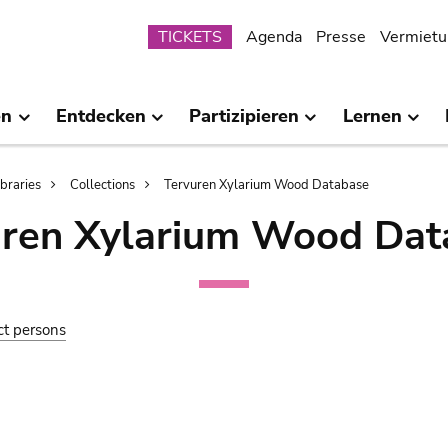
Submenu
TICKETS
Agenda
Presse
Vermietu
en
Entdecken
Partizipieren
Lernen
ibraries
Collections
Tervuren Xylarium Wood Database
uren Xylarium Wood Dat
ct persons