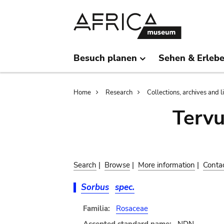
Skip
Skip
to
to
main
search
content
Besuch planen
Sehen & Erleb
Breadcrumb
Home
Research
Collections, archives and l
Terv
Search
|
Browse
|
More information
|
Conta
Sorbus
spec.
Familia:
Rosaceae