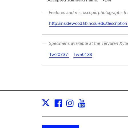
Accepted standard name:
NDN
Features and microscopic photographs f
http://insidewood.lib.ncsu.edu/descripti
Specimens available at the Tervuren Xyl
Tw20737
Tw50139
Facebook
Instagram
Youtube
Print
X