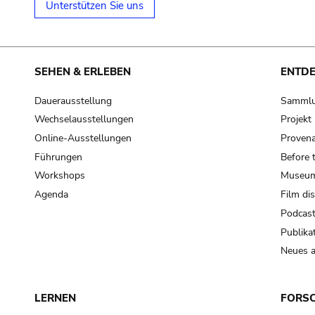
Unterstützen Sie uns
SEHEN & ERLEBEN
ENTD
Dauerausstellung
Samml
Wechselausstellungen
Projek
Online-Ausstellungen
Provena
Führungen
Before 
Workshops
Museum
Agenda
Film di
Podcas
Publika
Neues a
LERNEN
FORS