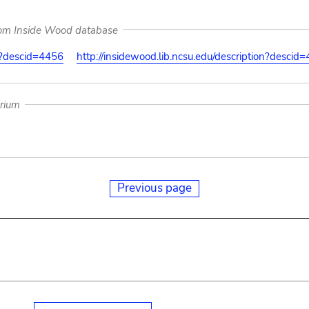
rom Inside Wood database
on?descid=4456
http://insidewood.lib.ncsu.edu/description?descid
arium
Previous page