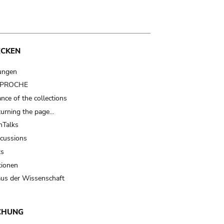
ECKEN
ungen
t PROCHE
nce of the collections
turning the page…
Talks
scussions
ts
tionen
us der Wissenschaft
CHUNG