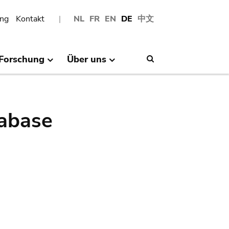
ng
Kontakt
NL
FR
EN
DE
中文
Forschung
Über uns
Search
abase