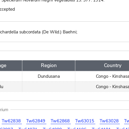
 Specierum Novarum Regni Vegetabilis 13: 377. 1914.
accepted
ichardella subcordata (De Wild.) Baehni;
age
Region
Country
Dundusana
Congo - Kinshas
du
Congo - Kinshas
arium
Tw62838
Tw62849
Tw62868
Tw63015
Tw63028
T