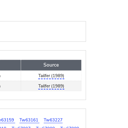
Source
a
Tailfer (1989)
a
Tailfer (1989)
w63159
Tw63161
Tw63227