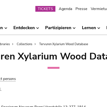
Submenu
TICKETS
Agenda
Presse
Vermietu
en
Entdecken
Partizipieren
Lernen
ibraries
Collections
Tervuren Xylarium Wood Database
uren Xylarium Wood Dat
ct persons
.