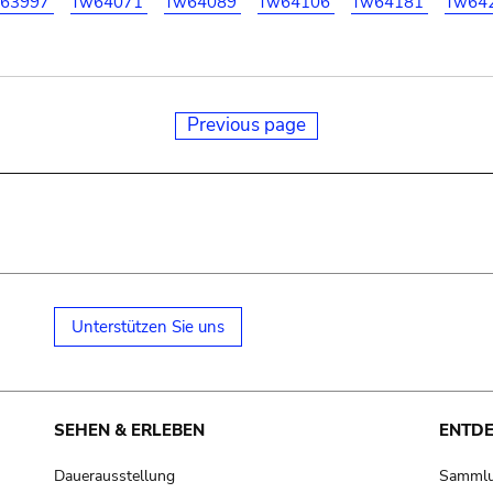
63997
Tw64071
Tw64089
Tw64106
Tw64181
Tw64
Previous page
Unterstützen Sie uns
SEHEN & ERLEBEN
ENTD
Dauerausstellung
Samml