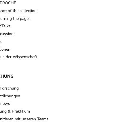
t PROCHE
nce of the collections
turning the page…
Talks
scussions
ts
tionen
us der Wissenschaft
CHUNG
 Forschung
ntlichungen
 news
ung & Praktikum
izieren mit unseren Teams