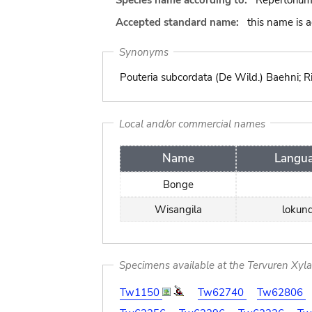
Species name according to:
Repertorium
Accepted standard name:
this name is 
Synonyms
Pouteria subcordata (De Wild.) Baehni; R
Local and/or commercial names
Name
Langu
Bonge
Wisangila
lokun
Specimens available at the Tervuren Xyl
Tw1150
Tw62740
Tw62806