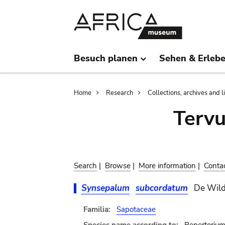
Skip
Skip
to
to
main
search
content
Besuch planen
Sehen & Erleb
Breadcrumb
Home
Research
Collections, archives and l
Terv
Search
|
Browse
|
More information
|
Conta
Synsepalum
subcordatum
De Wild
Familia:
Sapotaceae