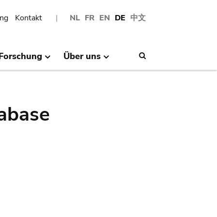
ng
Kontakt
NL
FR
EN
DE
中文
Forschung
Über uns
Search
abase