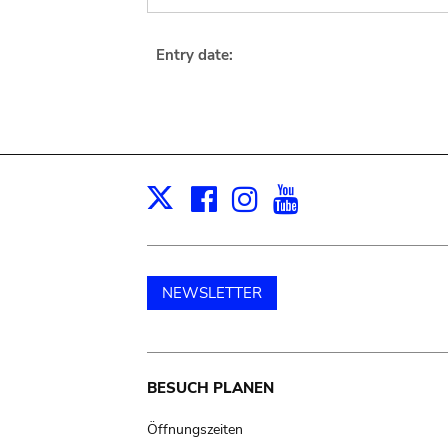
Entry date:
Facebook
Instagram
Youtube
Print
X
NEWSLETTER
Main
BESUCH PLANEN
navigation
Öffnungszeiten