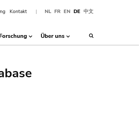
ng
Kontakt
NL
FR
EN
DE
中文
Forschung
Über uns
Search
abase