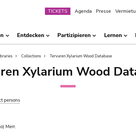
Submenu
TICKETS
Agenda
Presse
Vermietu
en
Entdecken
Partizipieren
Lernen
ibraries
Collections
Tervuren Xylarium Wood Database
uren Xylarium Wood Dat
ct persons
o) Merr.