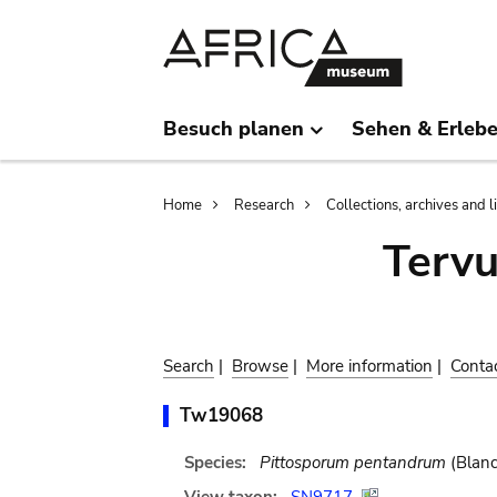
Skip
Skip
to
to
main
search
content
Besuch planen
Sehen & Erleb
Breadcrumb
Home
Research
Collections, archives and l
Terv
Search
|
Browse
|
More information
|
Conta
Tw19068
Species:
Pittosporum pentandrum
(Blanc