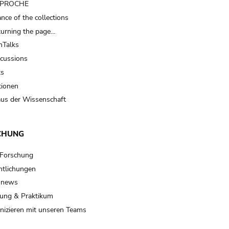
t PROCHE
nce of the collections
turning the page…
Talks
scussions
ts
tionen
us der Wissenschaft
CHUNG
 Forschung
ntlichungen
 news
ung & Praktikum
izieren mit unseren Teams