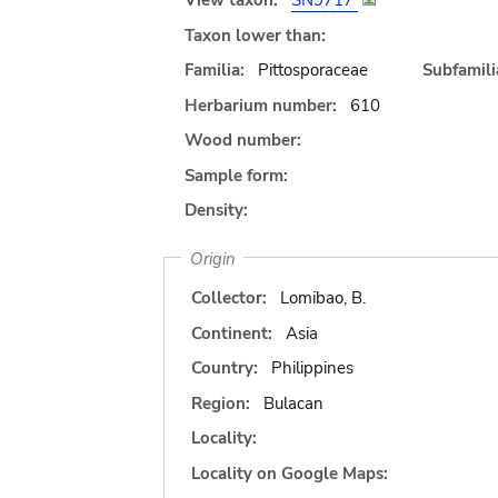
View taxon:
SN9717
Taxon lower than:
Familia:
Pittosporaceae
Subfamili
Herbarium number:
610
Wood number:
Sample form:
Density:
Origin
Collector:
Lomibao, B.
Continent:
Asia
Country:
Philippines
Region:
Bulacan
Locality:
Locality on Google Maps: