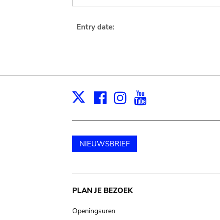
Entry date:
Facebook
Instagram
Youtube
Print
X
NIEUWSBRIEF
Main
PLAN JE BEZOEK
navigation
Openingsuren