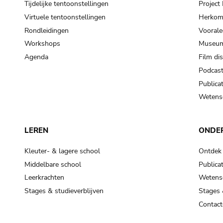
Tijdelijke tentoonstellingen
Projec
Virtuele tentoonstellingen
Herkoms
Rondleidingen
Voorale
Workshops
Museum
Agenda
Film di
Podcas
Publicat
Wetensc
LEREN
ONDE
Kleuter- & lagere school
Ontdek
Middelbare school
Publicat
Leerkrachten
Wetensc
Stages & studieverblijven
Stages 
Contact