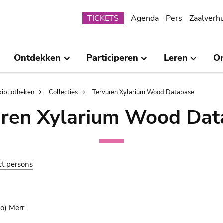
Submenu
TICKETS
Agenda
Pers
Zaalverh
Ontdekken
Participeren
Leren
O
bibliotheken
Collecties
Tervuren Xylarium Wood Database
uren Xylarium Wood Dat
ct persons
o) Merr.