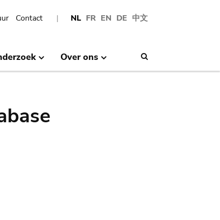
uur
Contact
NL
FR
EN
DE
中文
nderzoek
Over ons
Search
abase