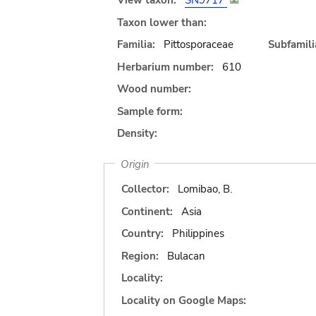
View taxon:
SN9717
Taxon lower than:
Familia:
Pittosporaceae
Subfamili
Herbarium number:
610
Wood number:
Sample form:
Density:
Origin
Collector:
Lomibao, B.
Continent:
Asia
Country:
Philippines
Region:
Bulacan
Locality:
Locality on Google Maps: