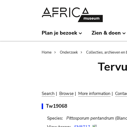
Skip
Skip
to
to
main
search
content
Plan je bezoek
Zien & doen
Breadcrumb
Home
Onderzoek
Collecties, archieven en 
Terv
Search
|
Browse
|
More information
|
Conta
Tw19068
Species:
Pittosporum pentandrum
(Blanc