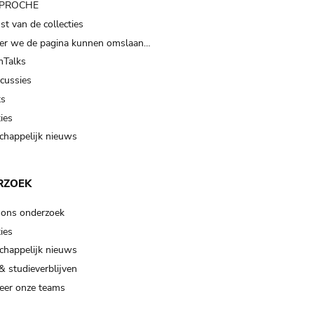
t PROCHE
t van de collecties
er we de pagina kunnen omslaan…
Talks
scussies
ts
ies
happelijk nieuws
RZOEK
 ons onderzoek
ies
happelijk nieuws
& studieverblijven
eer onze teams