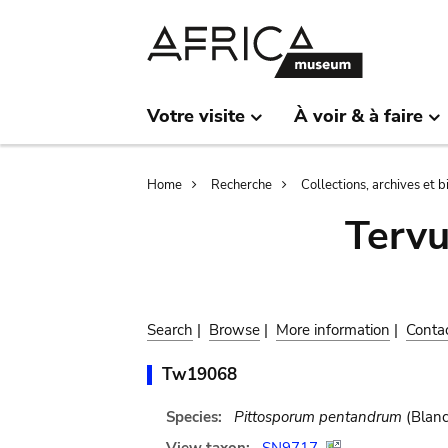
Skip
Skip
to
to
main
search
content
Votre visite
À voir & à faire
Breadcrumb
Home
Recherche
Collections, archives et 
Terv
Search
|
Browse
|
More information
|
Conta
Tw19068
Species:
Pittosporum pentandrum
(Blanc