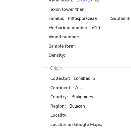
View taxon:
SN9717
Taxon lower than:
Familia:
Pittosporaceae
Subfamili
Herbarium number:
610
Wood number:
Sample form:
Density:
Origin
Collector:
Lomibao, B.
Continent:
Asia
Country:
Philippines
Region:
Bulacan
Locality:
Locality on Google Maps: