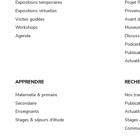
Expositions temporaires
Projet
Expositions virtuelles
Provena
Visites guidées
Avant d
Workshops
Museum
Agenda
Discuss
Podcas
Publica
Actualit
APPRENDRE
RECH
Maternelle & primaire
Nos tra
Secondaire
Publica
Enseignants
Actualit
Stages & séjours d'étude
Stages 
Commun