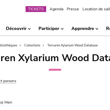
Submenu
TICKETS
Agenda
Presse
Location de sal
Découvrir
Participer
Apprendre
R
bibliothèques
Collections
Tervuren Xylarium Wood Database
uren Xylarium Wood Dat
ct persons
o) Merr.