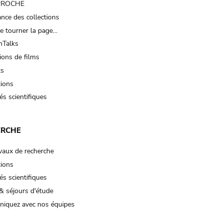
 PROCHE
nce des collections
e tourner la page…
Talks
ions de films
ts
tions
és scientifiques
ERCHE
vaux de recherche
tions
és scientifiques
& séjours d'étude
iquez avec nos équipes