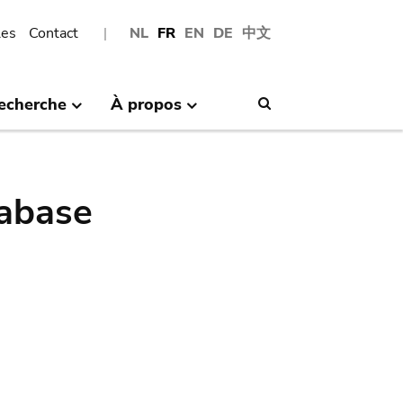
les
Contact
NL
FR
EN
DE
中文
echerche
À propos
Search
abase