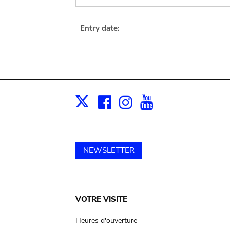
Entry date:
Facebook
Instagram
Youtube
Print
X
NEWSLETTER
Main
VOTRE VISITE
navigation
Heures d'ouverture