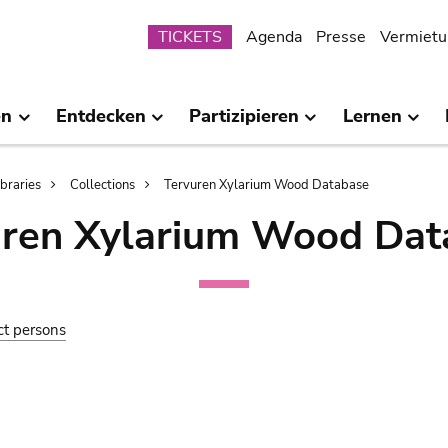
Submenu
TICKETS
Agenda
Presse
Vermietu
en
Entdecken
Partizipieren
Lernen
ibraries
Collections
Tervuren Xylarium Wood Database
uren Xylarium Wood Dat
ct persons