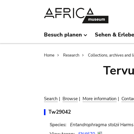
Skip
Skip
to
to
main
search
content
Besuch planen
Sehen & Erleb
Breadcrumb
Home
Research
Collections, archives and l
Terv
Search
|
Browse
|
More information
|
Conta
Tw29042
Species:
Entandrophragma stolzii
Harms