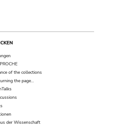
ECKEN
ungen
t PROCHE
nce of the collections
turning the page…
Talks
scussions
ts
tionen
us der Wissenschaft