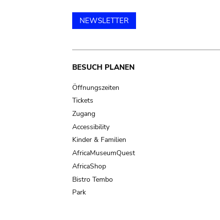
NEWSLETTER
Main
BESUCH PLANEN
navigation
Öffnungszeiten
Tickets
Zugang
Accessibility
Kinder & Familien
AfricaMuseumQuest
AfricaShop
Bistro Tembo
Park