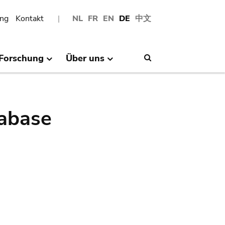
ng
Kontakt
NL
FR
EN
DE
中文
Forschung
Über uns
Search
abase