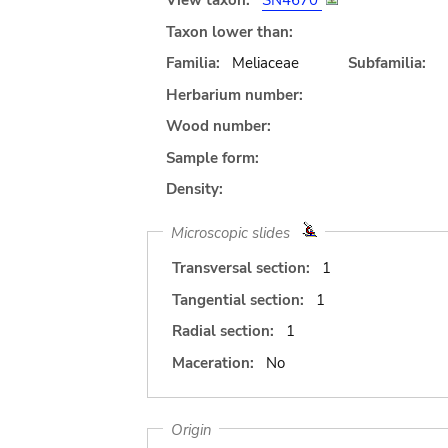
View taxon:
SN4670
Taxon lower than:
Familia:
Meliaceae
Subfamilia:
Herbarium number:
Wood number:
Sample form:
Density:
Microscopic slides
Transversal section:
1
Tangential section:
1
Radial section:
1
Maceration:
No
Origin