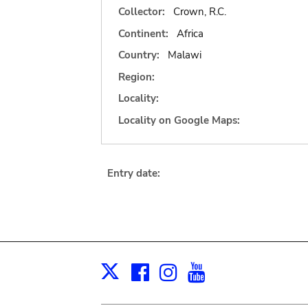
Collector:
Crown, R.C.
Continent:
Africa
Country:
Malawi
Region:
Locality:
Locality on Google Maps:
Entry date:
Facebook
Instagram
Youtube
Print
X