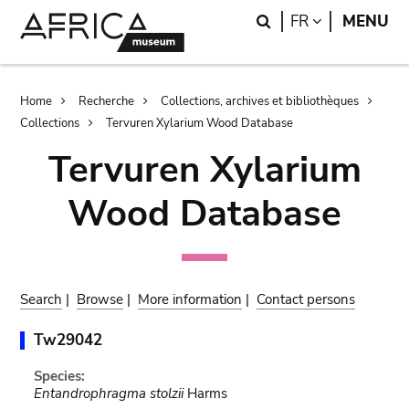
Skip
Skip
Search
LANGUAGE
FR
MENU
to
to
main
search
content
Breadcrumb
Home
Recherche
Collections, archives et bibliothèques
Collections
Tervuren Xylarium Wood Database
Tervuren Xylarium
Wood Database
Search
|
Browse
|
More information
|
Contact persons
Tw29042
Species:
Entandrophragma stolzii
Harms