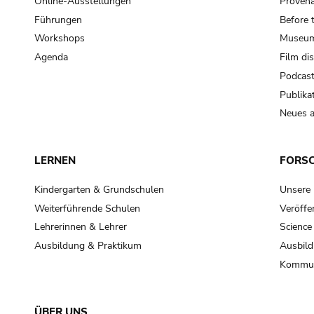
Online-Ausstellungen
Provena
Führungen
Before 
Workshops
Museum
Agenda
Film di
Podcas
Publika
Neues a
LERNEN
FORS
Kindergarten & Grundschulen
Unsere
Weiterführende Schulen
Veröffe
Lehrerinnen & Lehrer
Science
Ausbildung & Praktikum
Ausbild
Kommun
ÜBER UNS