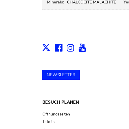
Minerals:
CHALCOCITE MALACHITE
Ye
Facebook
Instagram
Youtube
Print
X
NEWSLETTER
Main
BESUCH PLANEN
navigation
Öffnungszeiten
Tickets