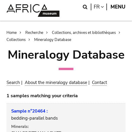
Skip
Skip
Search
LANGUAGE
FR
MENU
to
to
main
search
content
Breadcrumb
Home
Recherche
Collections, archives et bibliothèques
Collections
Mineralogy Database
Mineralogy Database
Search
|
About the mineralogy database
|
Contact
1 samples matching your criteria
Sample n°20464 :
bedding-parallel bands
Minerals: