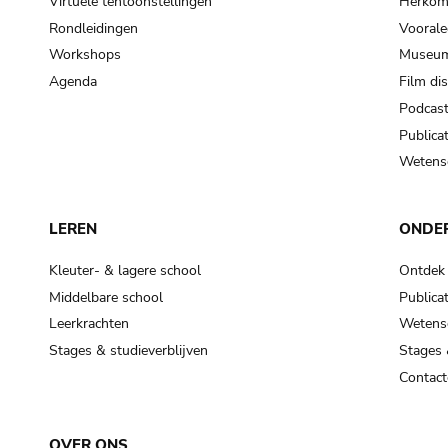
Virtuele tentoonstellingen
Herkoms
Rondleidingen
Voorale
Workshops
Museum
Agenda
Film di
Podcas
Publicat
Wetensc
LEREN
ONDE
Kleuter- & lagere school
Ontdek
Middelbare school
Publicat
Leerkrachten
Wetensc
Stages & studieverblijven
Stages 
Contact
OVER ONS