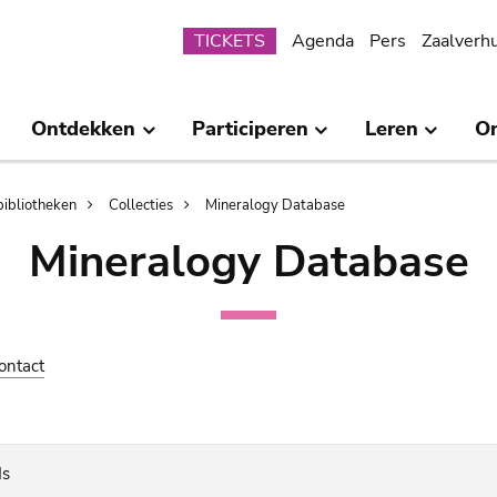
Submenu
TICKETS
Agenda
Pers
Zaalverh
Ontdekken
Participeren
Leren
O
bibliotheken
Collecties
Mineralogy Database
Mineralogy Database
ontact
ds