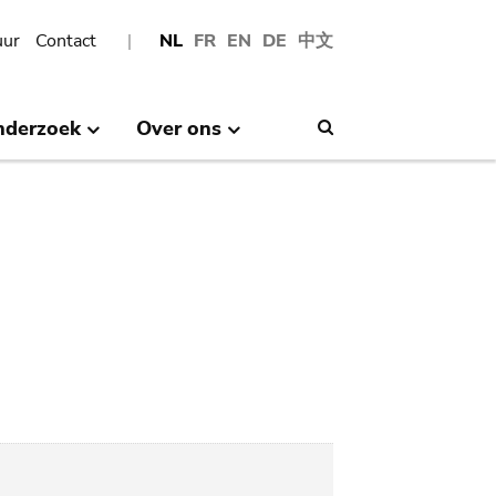
uur
Contact
NL
FR
EN
DE
中文
nderzoek
Over ons
Search