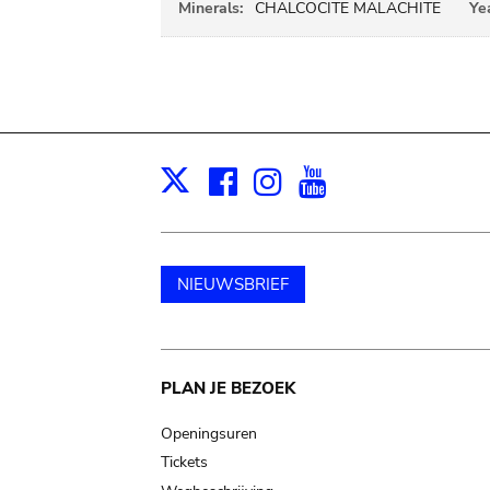
Minerals:
CHALCOCITE MALACHITE
Ye
Facebook
Instagram
Youtube
Print
X
NIEUWSBRIEF
Main
PLAN JE BEZOEK
navigation
Openingsuren
Tickets