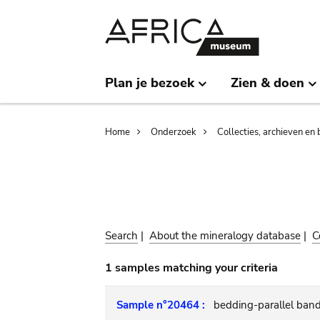
Skip
Skip
to
to
main
search
content
Plan je bezoek
Zien & doen
Breadcrumb
Home
Onderzoek
Collecties, archieven en 
Search
|
About the mineralogy database
|
C
1 samples matching your criteria
Sample n°20464 :
bedding-parallel ban