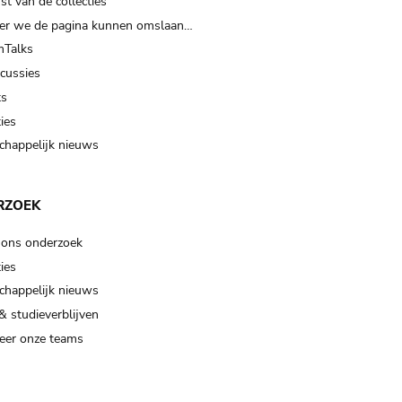
t van de collecties
er we de pagina kunnen omslaan…
Talks
scussies
ts
ies
happelijk nieuws
RZOEK
 ons onderzoek
ies
happelijk nieuws
& studieverblijven
eer onze teams