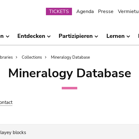
Submenu
TICKETS
Agenda
Presse
Vermietu
en
Entdecken
Partizipieren
Lernen
ibraries
Collections
Mineralogy Database
Mineralogy Database
ontact
clayey blocks