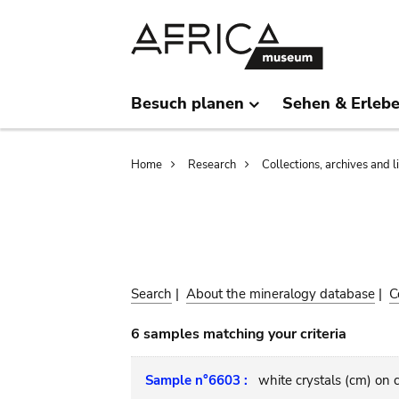
Skip
Skip
to
to
main
search
content
Besuch planen
Sehen & Erleb
Breadcrumb
Home
Research
Collections, archives and l
Search
|
About the mineralogy database
|
C
6 samples matching your criteria
Sample n°6603 :
white crystals (cm) on 