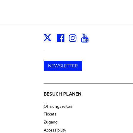
Facebook
Instagram
Youtube
Print
X
NEWSLETTER
Main
BESUCH PLANEN
navigation
Öffnungszeiten
Tickets
Zugang
Accessibility