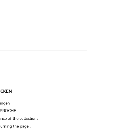
ECKEN
ungen
t PROCHE
nce of the collections
turning the page…