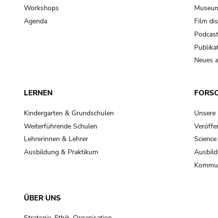
Workshops
Museum
Agenda
Film di
Podcas
Publika
Neues a
LERNEN
FORS
Kindergarten & Grundschulen
Unsere
Weiterführende Schulen
Veröffe
Lehrerinnen & Lehrer
Science
Ausbildung & Praktikum
Ausbild
Kommun
ÜBER UNS
Strategie, Ethik, Organisation