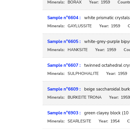
Minerals:
BORAX
Year:
1959
Countr
Sample n°6604 :
white prismatic crystal
Minerals:
GAYLUSSITE
Year:
1959
C
Sample n°6605 :
white-grey-purple bipyr
Minerals:
HANKSITE
Year:
1959
Cou
Sample n°6607 :
twinned octahedral crys
Minerals:
SULPHOHALITE
Year:
1959
Sample n°6609 :
beige saccharoidal burk
Minerals:
BURKEITE TRONA
Year:
1959
Sample n°6903 :
green clayey block (10
Minerals:
SEARLESITE
Year:
1954
C