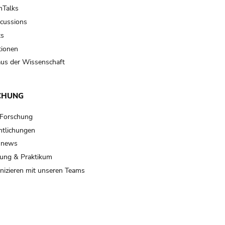
Talks
scussions
ts
tionen
us der Wissenschaft
CHUNG
 Forschung
ntlichungen
 news
ung & Praktikum
izieren mit unseren Teams