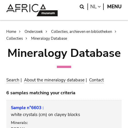
Skip
Skip
Search
LANGUAGE
NL
MENU
to
to
main
search
content
Breadcrumb
Home
Onderzoek
Collecties, archieven en bibliotheken
Collecties
Mineralogy Database
Mineralogy Database
Search
|
About the mineralogy database
|
Contact
6 samples matching your criteria
Sample n°6603 :
white crystals (cm) on clayey blocks
Minerals: