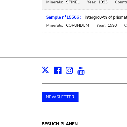
Minerals:
SPINEL
Year:
1993
Countr
Sample n°15506 :
intergrowth of prismati
Minerals:
CORUNDUM
Year:
1993
C
Facebook
Instagram
Youtube
Print
X
NEWSLETTER
Main
BESUCH PLANEN