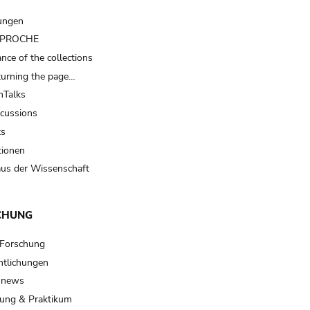
ungen
t PROCHE
nce of the collections
turning the page…
Talks
scussions
ts
tionen
us der Wissenschaft
CHUNG
 Forschung
ntlichungen
 news
ung & Praktikum