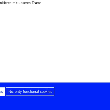
izieren mit unseren Teams
es
No, only functional cookies
 Hinweise
Erklärung zur Barrierefreiheit