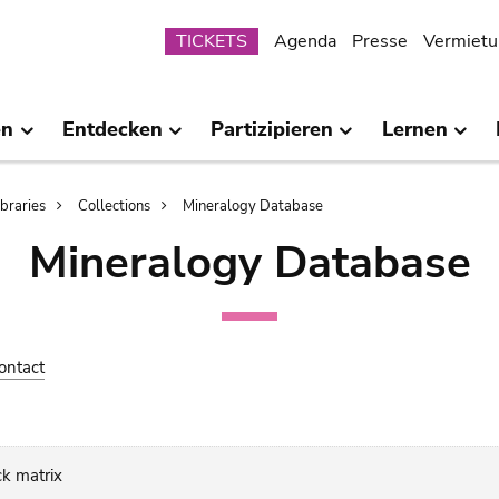
Submenu
TICKETS
Agenda
Presse
Vermietu
en
Entdecken
Partizipieren
Lernen
ibraries
Collections
Mineralogy Database
Mineralogy Database
ontact
ck matrix