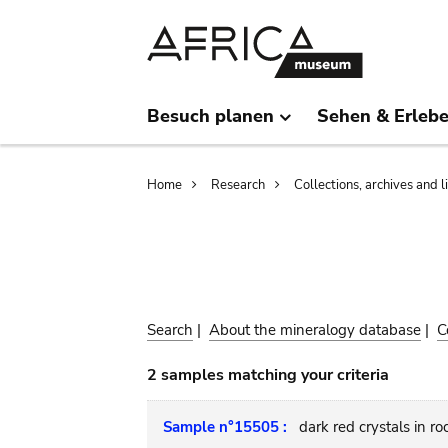
Skip
Skip
to
to
main
search
content
Besuch planen
Sehen & Erleb
Breadcrumb
Home
Research
Collections, archives and l
Search
|
About the mineralogy database
|
C
2 samples matching your criteria
Sample n°15505 :
dark red crystals in ro