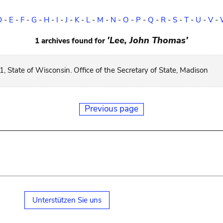
D
-
E
-
F
-
G
-
H
-
I
-
J
-
K
-
L
-
M
-
N
-
O
-
P
-
Q
-
R
-
S
-
T
-
U
-
V
-
'Lee, John Thomas'
1 archives found for
, State of Wisconsin. Office of the Secretary of State, Madison
Previous page
Unterstützen Sie uns