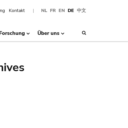
ng
Kontakt
NL
FR
EN
DE
中文
Forschung
Über uns
Search
hives