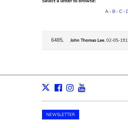
Select a letter to browse:
A
-
B
-
C
-
6485.
John Thomas Lee
, 02-05-1911
Facebook
Instagram
Youtube
Print
X
NEWSLETTER