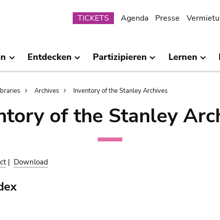
Submenu
TICKETS
Agenda
Presse
Vermietu
en
Entdecken
Partizipieren
Lernen
ibraries
Archives
Inventory of the Stanley Archives
ntory of the Stanley Arc
ct
|
Download
dex