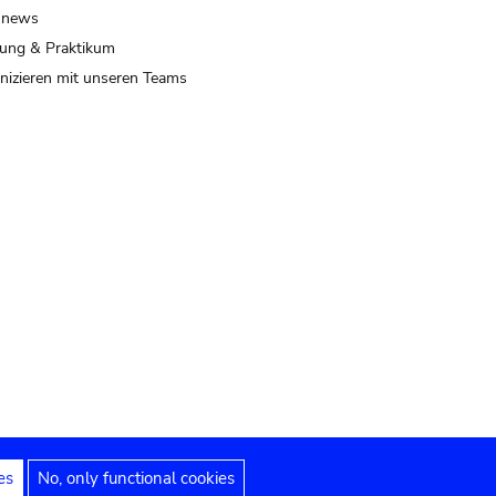
 news
ung & Praktikum
izieren mit unseren Teams
es
No, only functional cookies