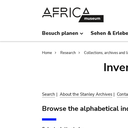
Skip
Skip
to
to
main
search
content
Besuch planen
Sehen & Erleb
Breadcrumb
Home
Research
Collections, archives and l
Inve
Search
|
About the Stanley Archives
|
Conta
Browse the alphabetical in