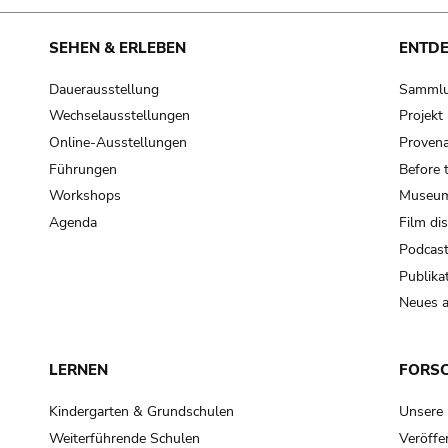
SEHEN & ERLEBEN
ENTD
Dauerausstellung
Samml
Wechselausstellungen
Projek
Online-Ausstellungen
Provena
Führungen
Before 
Workshops
Museum
Agenda
Film di
Podcas
Publika
Neues a
LERNEN
FORS
Kindergarten & Grundschulen
Unsere
Weiterführende Schulen
Veröffe