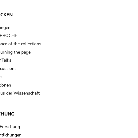
ECKEN
ungen
t PROCHE
nce of the collections
turning the page…
Talks
scussions
ts
tionen
us der Wissenschaft
CHUNG
 Forschung
ntlichungen