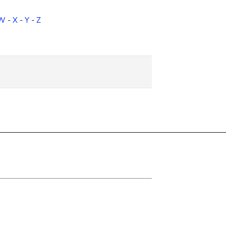
W
-
X
-
Y
-
Z