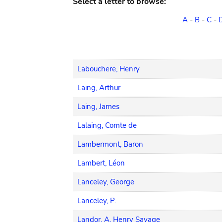
Select a letter to browse:
A
-
B
-
C
-
Labouchere, Henry
Laing, Arthur
Laing, James
Lalaing, Comte de
Lambermont, Baron
Lambert, Léon
Lanceley, George
Lanceley, P.
Landor, A. Henry Savage