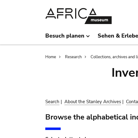
Skip
Skip
to
to
main
search
content
Besuch planen
Sehen & Erleb
Breadcrumb
Home
Research
Collections, archives and l
Inve
Search
|
About the Stanley Archives
|
Conta
Browse the alphabetical in