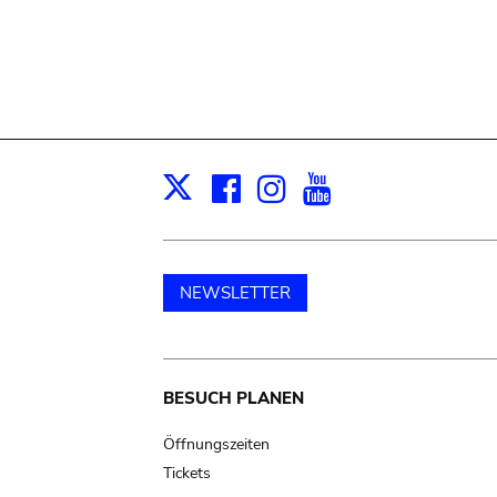
Facebook
Instagram
Youtube
Print
X
NEWSLETTER
Main
BESUCH PLANEN
navigation
Öffnungszeiten
Tickets