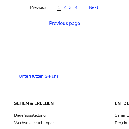
Previous
1
2
3
4
Next
Previous page
Unterstützen Sie uns
SEHEN & ERLEBEN
ENTD
Dauerausstellung
Samml
Wechselausstellungen
Projek