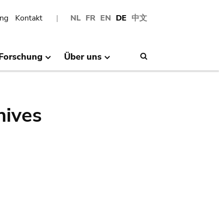
ng
Kontakt
NL
FR
EN
DE
中文
Forschung
Über uns
Search
hives