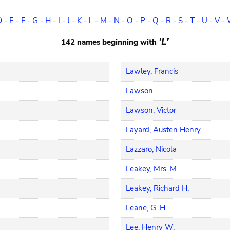
D
-
E
-
F
-
G
-
H
-
I
-
J
-
K
-
L
-
M
-
N
-
O
-
P
-
Q
-
R
-
S
-
T
-
U
-
V
-
'L'
142 names beginning with
Lawley, Francis
Lawson
Lawson, Victor
Layard, Austen Henry
Lazzaro, Nicola
Leakey, Mrs. M.
Leakey, Richard H.
Leane, G. H.
Lee, Henry W.