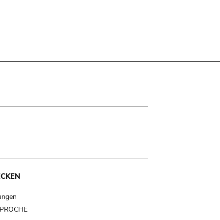
ECKEN
ungen
t PROCHE