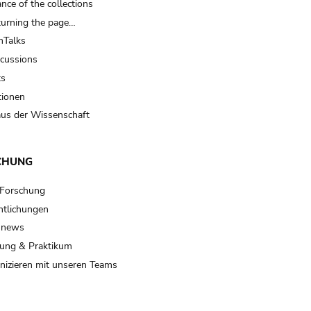
nce of the collections
turning the page…
Talks
scussions
ts
tionen
us der Wissenschaft
CHUNG
 Forschung
ntlichungen
 news
ung & Praktikum
izieren mit unseren Teams