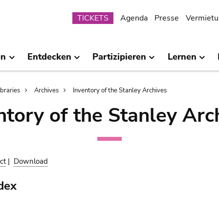
Submenu
TICKETS
Agenda
Presse
Vermietu
en
Entdecken
Partizipieren
Lernen
ibraries
Archives
Inventory of the Stanley Archives
ntory of the Stanley Arc
ct
|
Download
dex