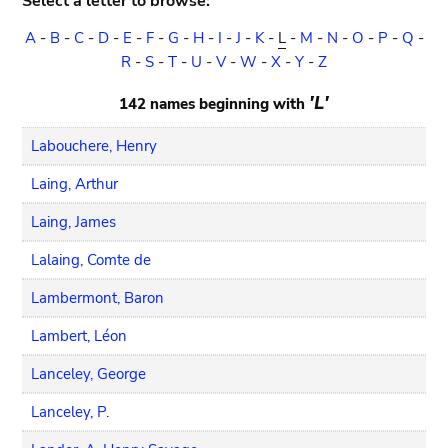
Select a letter to browse:
A
-
B
-
C
-
D
-
E
-
F
-
G
-
H
-
I
-
J
-
K
-
L
-
M
-
N
-
O
-
P
-
Q
-
R
-
S
-
T
-
U
-
V
-
W
-
X
-
Y
-
Z
'L'
142 names beginning with
Labouchere, Henry
Laing, Arthur
Laing, James
Lalaing, Comte de
Lambermont, Baron
Lambert, Léon
Lanceley, George
Lanceley, P.