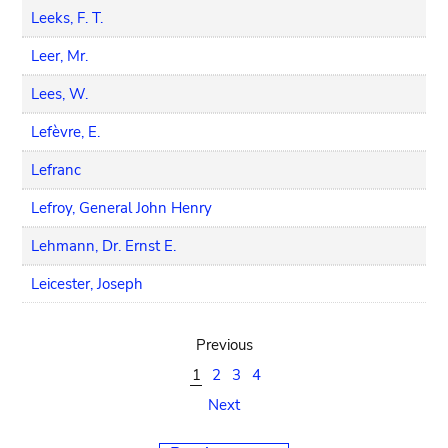
Leeks, F. T.
Leer, Mr.
Lees, W.
Lefèvre, E.
Lefranc
Lefroy, General John Henry
Lehmann, Dr. Ernst E.
Leicester, Joseph
Previous
1
2
3
4
Next