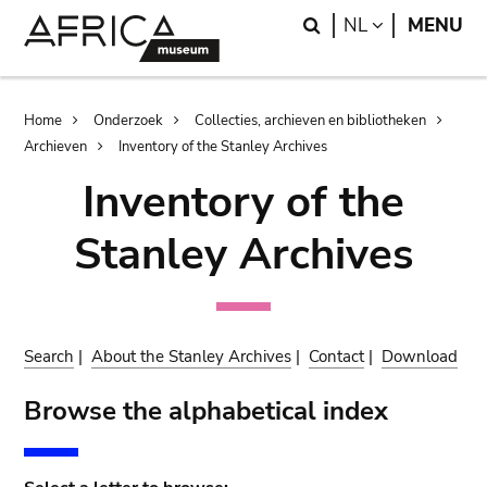
Skip
Skip
Search
LANGUAGE
NL
MENU
to
to
main
search
content
Breadcrumb
Home
Onderzoek
Collecties, archieven en bibliotheken
Archieven
Inventory of the Stanley Archives
Inventory of the
Stanley Archives
Search
|
About the Stanley Archives
|
Contact
|
Download
Browse the alphabetical index