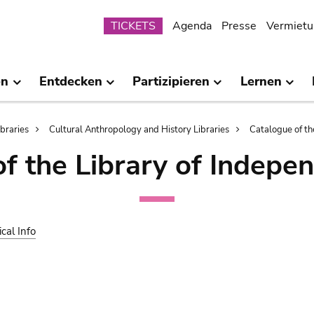
Submenu
TICKETS
Agenda
Presse
Vermietu
en
Entdecken
Partizipieren
Lernen
ibraries
Cultural Anthropology and History Libraries
Catalogue of th
of the Library of Indepe
ical Info