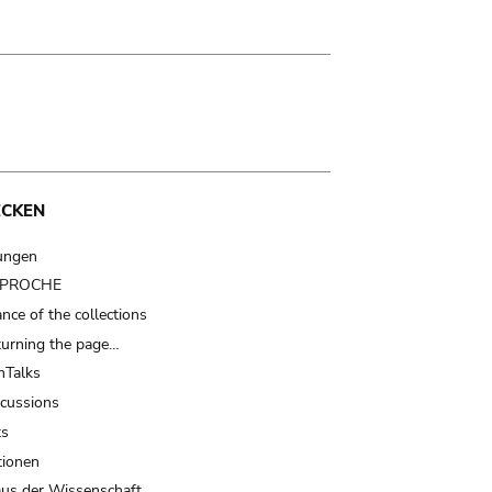
ECKEN
ungen
t PROCHE
nce of the collections
turning the page…
Talks
scussions
ts
tionen
us der Wissenschaft