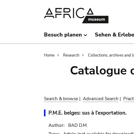
Skip
Skip
to
to
main
search
content
Besuch planen
Sehen & Erleb
Breadcrumb
Home
Research
Collections, archives and l
Catalogue 
Search & browse
|
Advanced Search
|
Pract
P.M.E. belges: sus à l'exportation.
Author:
BAD D.M.
Type:
Article
(not available for download)