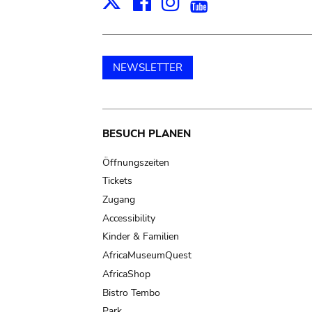
Facebook
Instagram
Youtube
Print
X
NEWSLETTER
Main
BESUCH PLANEN
navigation
Öffnungszeiten
Tickets
Zugang
Accessibility
Kinder & Familien
AfricaMuseumQuest
AfricaShop
Bistro Tembo
Park