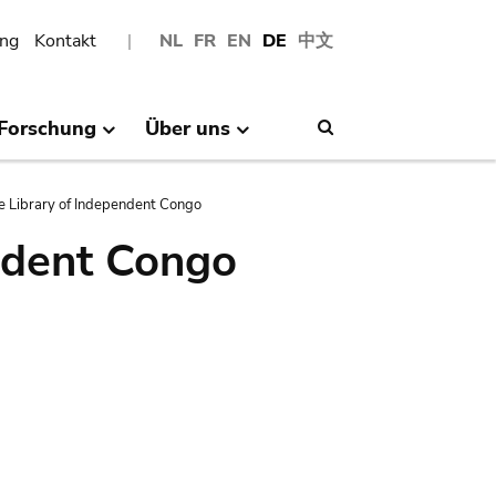
ng
Kontakt
NL
FR
EN
DE
中文
Forschung
Über uns
Search
e Library of Independent Congo
ndent Congo