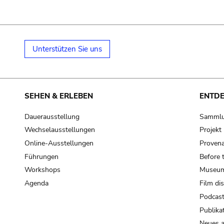
Unterstützen Sie uns
SEHEN & ERLEBEN
ENTD
Dauerausstellung
Samml
Wechselausstellungen
Projek
Online-Ausstellungen
Provena
Führungen
Before 
Workshops
Museum
Agenda
Film di
Podcas
Publika
Neues a