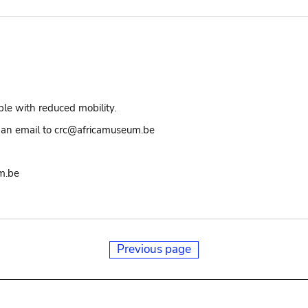
ple with reduced mobility.
an email to crc@africamuseum.be
m.be
Previous page