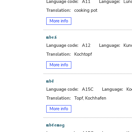
Language code:
A11
Language:
Lun
Translation:
cooking pot
More info
Language code:
A12
Language:
Kun
Translation:
Kochtopf
More info
Language code:
A15C
Language:
Ko
Translation:
Topf, Kochhafen
More info