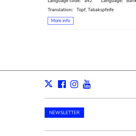
Language code:
a42
Language:
Ban
Translation:
Topf, Tabakspfeife
More info
Facebook
Instagram
Youtube
Print
X
NEWSLETTER