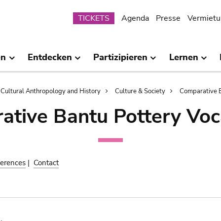
Submenu
TICKETS
Agenda
Presse
Vermietu
en
Entdecken
Partizipieren
Lernen
Cultural Anthropology and History
Culture & Society
Comparative B
ative Bantu Pottery Voc
erences
|
Contact