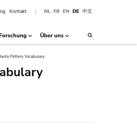
ng
Kontakt
NL
FR
EN
DE
中文
Forschung
Über uns
Search
antu Pottery Vocabulary
abulary