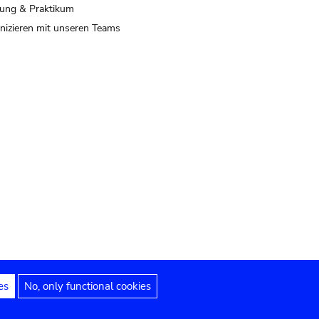
ung & Praktikum
izieren mit unseren Teams
es
No, only functional cookies
 Hinweise
Erklärung zur Barrierefreiheit