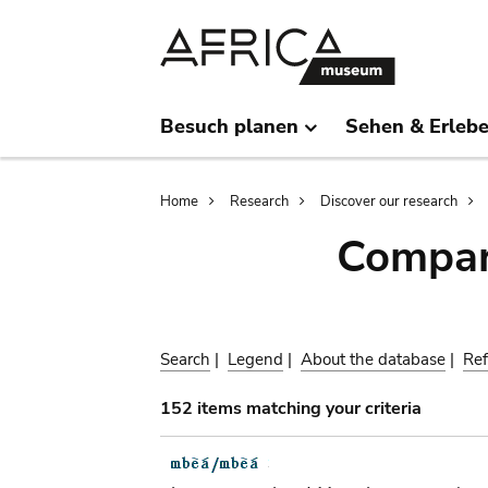
Skip
Skip
to
to
main
search
content
Besuch planen
Sehen & Erleb
Breadcrumb
Home
Research
Discover our research
Compar
Search
|
Legend
|
About the database
|
Ref
152 items matching your criteria