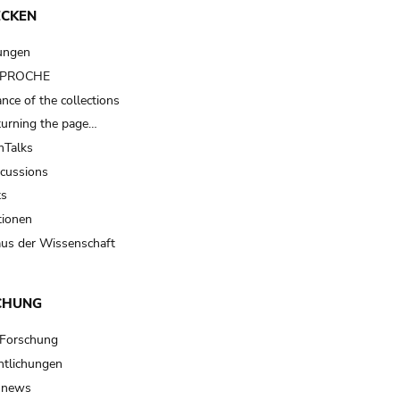
ECKEN
ungen
t PROCHE
nce of the collections
turning the page…
Talks
scussions
ts
tionen
us der Wissenschaft
CHUNG
 Forschung
ntlichungen
 news