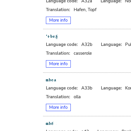
Language code:
A32a
Language:
No
Translation:
Hafen, Topf
More info
Language code:
A32b
Language:
Pu
Translation:
casserole
More info
Language code:
A33b
Language:
Ko
Translation:
olla
More info