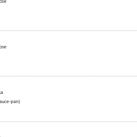
ose
ose
la
sauce-pan)