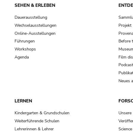
SEHEN & ERLEBEN
ENTD
Dauerausstellung
Samml
Wechselausstellungen
Projek
Online-Ausstellungen
Provena
Führungen
Before 
Workshops
Museum
Agenda
Film di
Podcas
Publika
Neues a
LERNEN
FORS
Kindergarten & Grundschulen
Unsere
Weiterführende Schulen
Veröffe
Lehrerinnen & Lehrer
Science