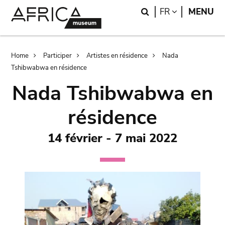
Skip
Skip
Search
LANGUAGE
FR
MENU
to
to
main
search
content
Breadcrumb
Home
Participer
Artistes en résidence
Nada
Tshibwabwa en résidence
Nada Tshibwabwa en
résidence
14 février - 7 mai 2022