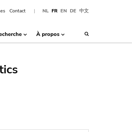
les
Contact
NL
FR
EN
DE
中文
echerche
À propos
Search
tics