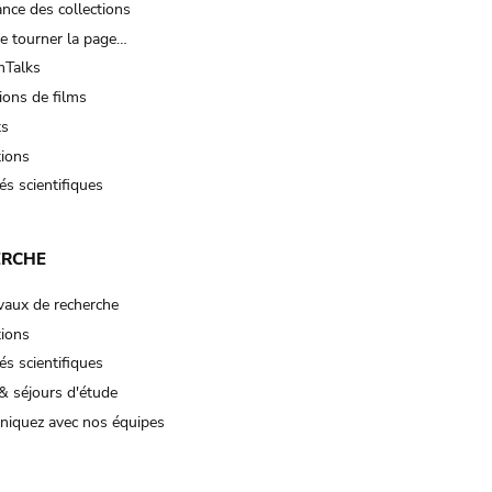
nce des collections
e tourner la page…
Talks
ions de films
ts
tions
és scientifiques
ERCHE
vaux de recherche
tions
és scientifiques
& séjours d'étude
iquez avec nos équipes