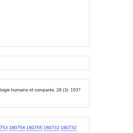
tologie humaine et comparée, 28 (3): 193?
753
180754
180755
180732
180732