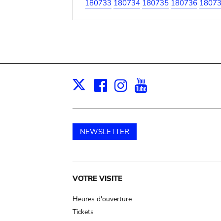
180733
180734
180735
180736
1807
Facebook
Instagram
Youtube
Print
X
NEWSLETTER
Main
VOTRE VISITE
navigation
Heures d'ouverture
Tickets