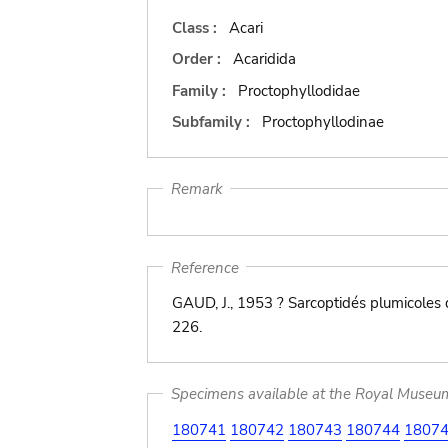
Class :
Acari
Order :
Acaridida
Family :
Proctophyllodidae
Subfamily :
Proctophyllodinae
Remark
Reference
GAUD, J., 1953 ? Sarcoptidés plumicoles 
226.
Specimens available at the Royal Museum 
180741
180742
180743
180744
1807