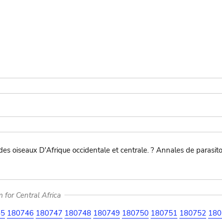
des oiseaux D'Afrique occidentale et centrale. ? Annales de parasi
for Central Africa
45
180746
180747
180748
180749
180750
180751
180752
180