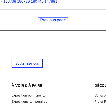
37
180738
180739
180740
147881
Previous page
Soutenez-nous
À VOIR & À FAIRE
DÉCO
Exposition permanente
Collect
Expositions temporaires
Projet