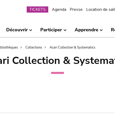
Submenu
TICKETS
Agenda
Presse
Location de sal
Découvrir
Participer
Apprendre
R
bibliothèques
Collections
Acari Collection & Systematics
ri Collection & Systema