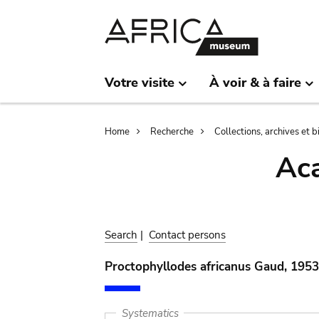
Skip
Skip
to
to
main
search
content
Votre visite
À voir & à faire
Breadcrumb
Home
Recherche
Collections, archives et 
Aca
Search
|
Contact persons
Proctophyllodes africanus Gaud, 1953
Systematics