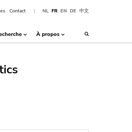
les
Contact
NL
FR
EN
DE
中文
echerche
À propos
Search
tics