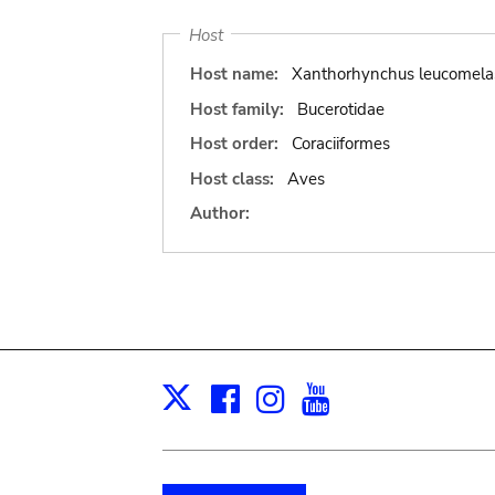
Host
Host name:
Xanthorhynchus leucomela
Host family:
Bucerotidae
Host order:
Coraciiformes
Host class:
Aves
Author:
Facebook
Instagram
Youtube
Print
X