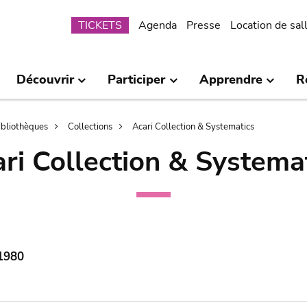
Submenu
TICKETS
Agenda
Presse
Location de sal
Découvrir
Participer
Apprendre
R
bibliothèques
Collections
Acari Collection & Systematics
ri Collection & Systema
 1980