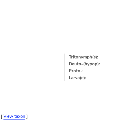
Tritonymph(s):
Deuto-(hypop):
Proto-:
Larva(e):
 [
View taxon
]