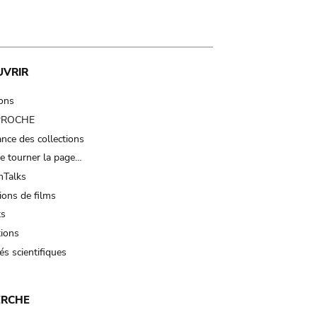
UVRIR
ions
 PROCHE
nce des collections
e tourner la page…
Talks
ions de films
ts
tions
és scientifiques
ERCHE