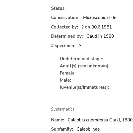
Status:
Conservation:
Microscopic slide
Collected by:
?
on
30.6.1951
Determined by:
Gaud
in
1980
# specimen:
3
Undetermined stage:
Adult(s) (sex unknown):
Female:
Male:
Juvenile(s)/Immature(s):
Systematics
Name:
Calaobia cribrodorsa Gaud, 1980
Subfamily:
Calaobiinae