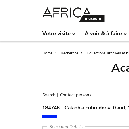
Skip
Skip
to
to
main
search
content
Votre visite
À voir & à faire
Breadcrumb
Home
Recherche
Collections, archives et 
Aca
Search
|
Contact persons
184746 - Calaobia cribrodorsa Gaud,
Specimen Details