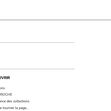
UVRIR
ions
 PROCHE
nce des collections
e tourner la page…