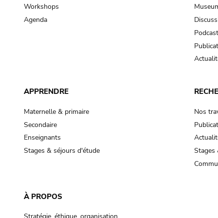
Workshops
Museum
Agenda
Discuss
Podcas
Publica
Actualit
APPRENDRE
RECH
Maternelle & primaire
Nos tra
Secondaire
Publica
Enseignants
Actualit
Stages & séjours d'étude
Stages 
Commun
À PROPOS
Stratégie, éthique, organisation