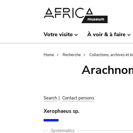
Skip
Skip
to
to
main
search
content
Votre visite
À voir & à faire
Breadcrumb
Home
Recherche
Collections, archives et 
Arachnom
Search
|
Contact persons
Xerophaeus sp.
Systematics