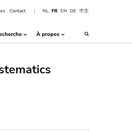
les
Contact
NL
FR
EN
DE
中文
echerche
À propos
Search
stematics