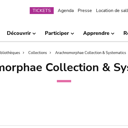
Submenu
TICKETS
Agenda
Presse
Location de sal
Découvrir
Participer
Apprendre
R
bibliothèques
Collections
Arachnomorphae Collection & Systematics
orphae Collection & Sy