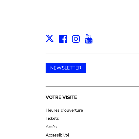
Facebook
Instagram
Youtube
Print
X
NEWSLETTER
Main
VOTRE VISITE
navigation
Heures d'ouverture
Tickets
Accès
Accessibilité