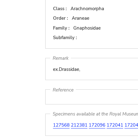
Class :
Arachnomorpha
Order :
Araneae
Family :
Gnaphosidae
Subfamily :
Remark
ex.Drassidae,
Reference
Specimens available at the Royal Museum 
127568
212381
172096
172041
1720