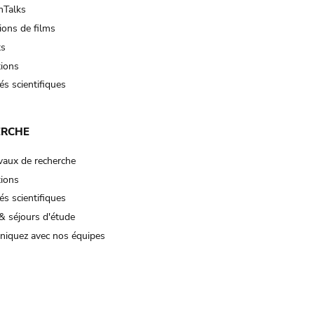
Talks
ions de films
ts
tions
és scientifiques
ERCHE
vaux de recherche
tions
és scientifiques
& séjours d'étude
iquez avec nos équipes