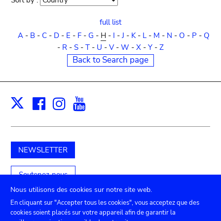
Sort by :
Sort
order
full list
A
-
B
-
C
-
D
-
E
-
F
-
G
-
H
-
I
-
J
-
K
-
L
-
M
-
N
-
O
-
P
-
Q
-
R
-
S
-
T
-
U
-
V
-
W
-
X
-
Y
-
Z
Back to Search page
Facebook
Instagram
Youtube
Print
X
NEWSLETTER
Soutenez-nous
Nous utilisons des cookies sur notre site web.
En cliquant sur "Accepter tous les cookies", vous acceptez que des
cookies soient placés sur votre appareil afin de garantir la