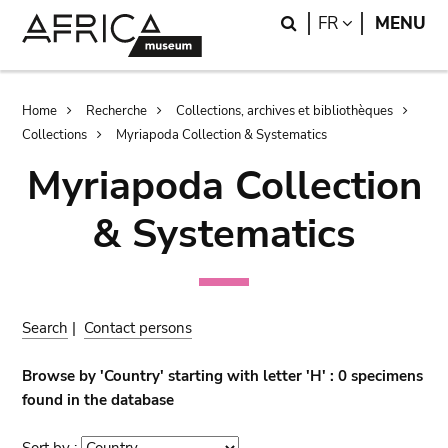
Skip
Skip
Search
LANGUAGE
FR
MENU
to
to
main
search
content
Breadcrumb
Home
Recherche
Collections, archives et bibliothèques
Collections
Myriapoda Collection & Systematics
Myriapoda Collection
& Systematics
Search
|
Contact persons
Browse by 'Country' starting with letter 'H' : 0 specimens
found in the database