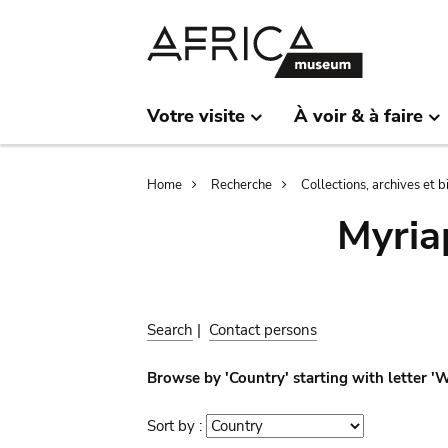
Skip
Skip
to
to
main
search
content
Votre visite
À voir & à faire
Breadcrumb
Home
Recherche
Collections, archives et 
Myria
Search
|
Contact persons
Browse by 'Country' starting with letter '
Sort by :
Sort