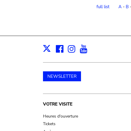
order
full list
A
-
B
Facebook
Instagram
Youtube
Print
X
NEWSLETTER
Main
VOTRE VISITE
navigation
Heures d'ouverture
Tickets