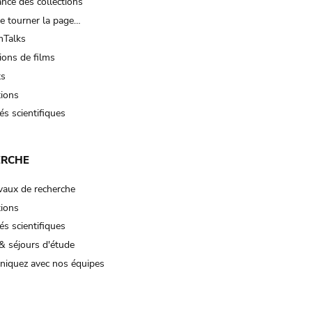
nce des collections
e tourner la page…
Talks
ions de films
ts
tions
és scientifiques
ERCHE
vaux de recherche
tions
és scientifiques
& séjours d'étude
iquez avec nos équipes