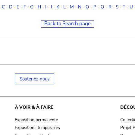
-
C
-
D
-
E
-
F
-
G
-
H
-
I
-
J
-
K
-
L
-
M
-
N
-
O
-
P
-
Q
-
R
-
S
-
T
-
U
Back to Search page
Soutenez-nous
À VOIR & À FAIRE
DÉCO
Exposition permanente
Collect
Expositions temporaires
Projet