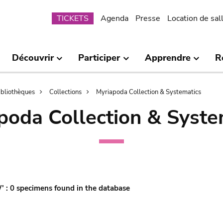
Submenu
TICKETS
Agenda
Presse
Location de sal
Découvrir
Participer
Apprendre
R
bibliothèques
Collections
Myriapoda Collection & Systematics
poda Collection & Syste
W' : 0 specimens found in the database