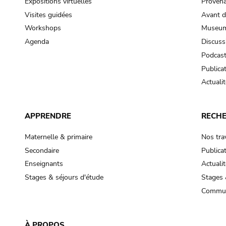
Expositions virtuelles
Provena
Visites guidées
Avant d
Workshops
Museum
Agenda
Discuss
Podcas
Publica
Actualit
APPRENDRE
RECH
Maternelle & primaire
Nos tra
Secondaire
Publica
Enseignants
Actualit
Stages & séjours d'étude
Stages 
Commun
À PROPOS