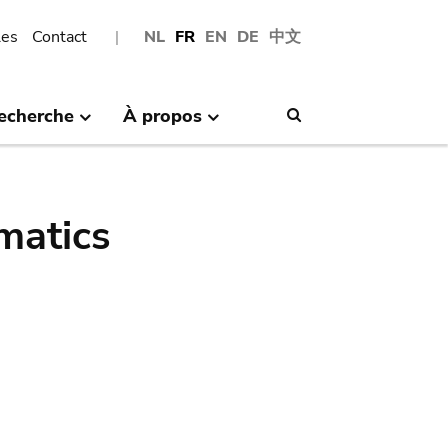
les
Contact
NL
FR
EN
DE
中文
echerche
À propos
Search
matics