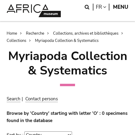
Skip
Skip
Search
LANGUAGE
FR
MENU
to
to
main
search
content
Breadcrumb
Home
Recherche
Collections, archives et bibliothèques
Collections
Myriapoda Collection & Systematics
Myriapoda Collection
& Systematics
Search
|
Contact persons
Browse by 'Country' starting with letter 'O' : 0 specimens
found in the database