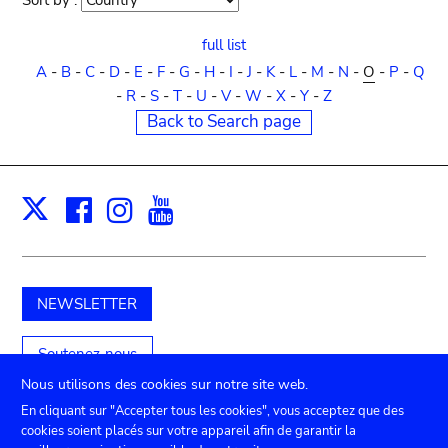
Sort by :
Sort
order
full list
A
-
B
-
C
-
D
-
E
-
F
-
G
-
H
-
I
-
J
-
K
-
L
-
M
-
N
-
O
-
P
-
Q
-
R
-
S
-
T
-
U
-
V
-
W
-
X
-
Y
-
Z
Back to Search page
Facebook
Instagram
Youtube
Print
X
NEWSLETTER
Soutenez-nous
Nous utilisons des cookies sur notre site web.
En cliquant sur "Accepter tous les cookies", vous acceptez que des
cookies soient placés sur votre appareil afin de garantir la