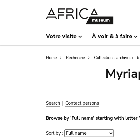
Skip
Skip
to
to
main
search
content
Votre visite
À voir & à faire
Breadcrumb
Home
Recherche
Collections, archives et 
Myria
Search
|
Contact persons
Browse by 'Full name' starting with letter 
Sort by :
Sort