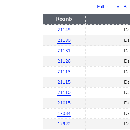
order
Full list
A
-
B
Reg nb
21149
Da
21130
Da
21131
Da
21126
Da
21113
Da
21115
Da
21110
Da
21015
Da
17934
Da
17922
Da