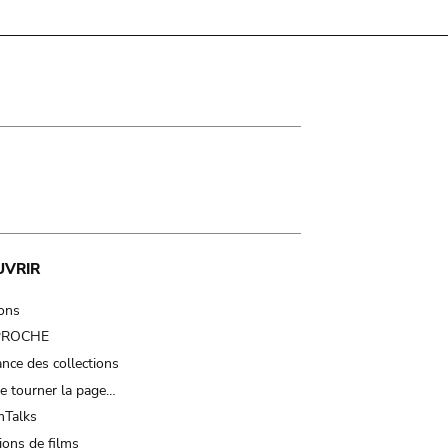
UVRIR
ions
 PROCHE
nce des collections
e tourner la page…
Talks
ions de films