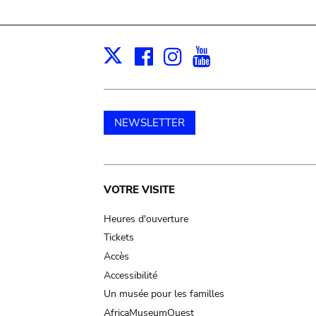
Facebook
Instagram
Youtube
Print
X
NEWSLETTER
Main
VOTRE VISITE
navigation
Heures d'ouverture
Tickets
Accès
Accessibilité
Un musée pour les familles
AfricaMuseumQuest