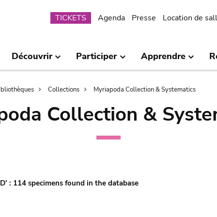
Submenu
TICKETS
Agenda
Presse
Location de sal
Découvrir
Participer
Apprendre
R
bibliothèques
Collections
Myriapoda Collection & Systematics
poda Collection & Syste
'D' : 114 specimens found in the database