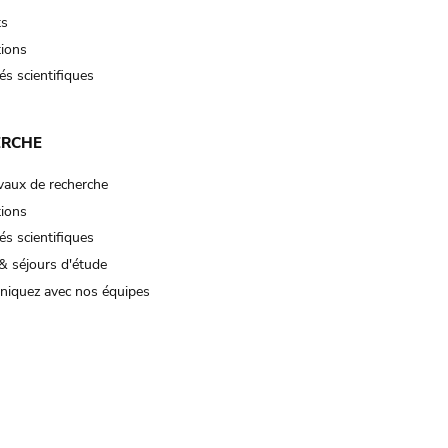
ts
tions
és scientifiques
ERCHE
vaux de recherche
tions
és scientifiques
& séjours d'étude
iquez avec nos équipes