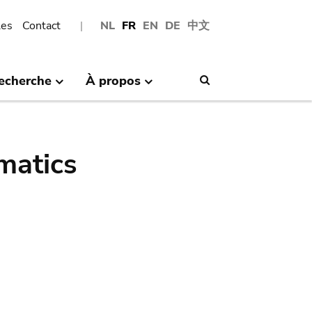
les
Contact
NL
FR
EN
DE
中文
echerche
À propos
Search
matics