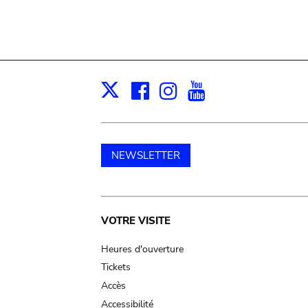
Facebook
Instagram
Youtube
Print
X
NEWSLETTER
Main
VOTRE VISITE
navigation
Heures d'ouverture
Tickets
Accès
Accessibilité