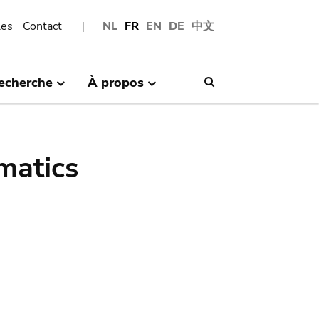
les
Contact
NL
FR
EN
DE
中文
echerche
À propos
Search
matics