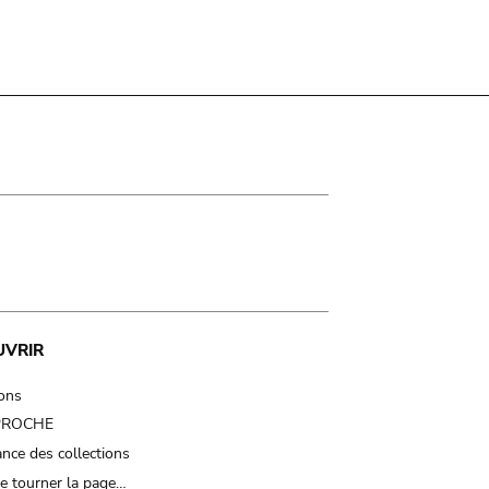
UVRIR
ions
 PROCHE
nce des collections
e tourner la page…