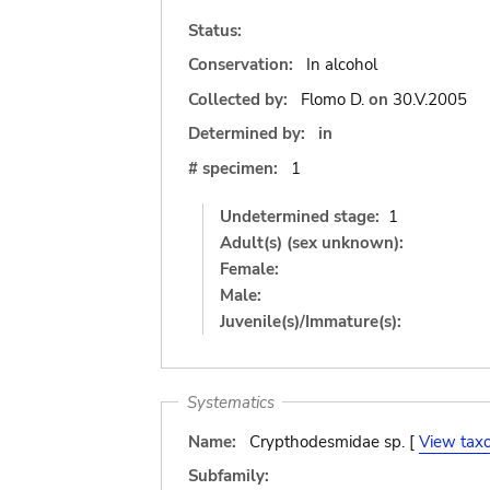
Status:
Conservation:
In alcohol
Collected by:
Flomo D.
on
30.V.2005
Determined by:
in
# specimen:
1
Undetermined stage:
1
Adult(s) (sex unknown):
Female:
Male:
Juvenile(s)/Immature(s):
Systematics
Name:
Crypthodesmidae sp. [
View tax
Subfamily: