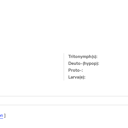
Tritonymph(s):
Deuto-(hypop):
Proto-:
Larva(e):
on
]