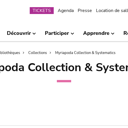
Submenu
TICKETS
Agenda
Presse
Location de sal
Découvrir
Participer
Apprendre
R
bibliothèques
Collections
Myriapoda Collection & Systematics
poda Collection & Syste