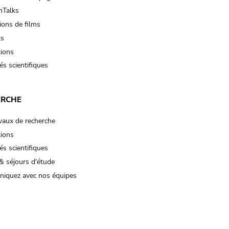
Talks
ions de films
ts
tions
és scientifiques
ERCHE
vaux de recherche
tions
és scientifiques
& séjours d'étude
iquez avec nos équipes