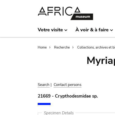
Skip
Skip
to
to
main
search
content
Votre visite
À voir & à faire
Breadcrumb
Home
Recherche
Collections, archives et 
Myria
Search
|
Contact persons
21669 - Crypthodesmidae sp.
Specimen Details