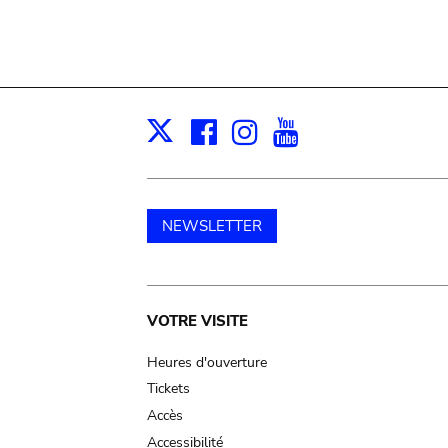
Facebook
Instagram
Youtube
Print
X
NEWSLETTER
Main
VOTRE VISITE
navigation
Heures d'ouverture
Tickets
Accès
Accessibilité