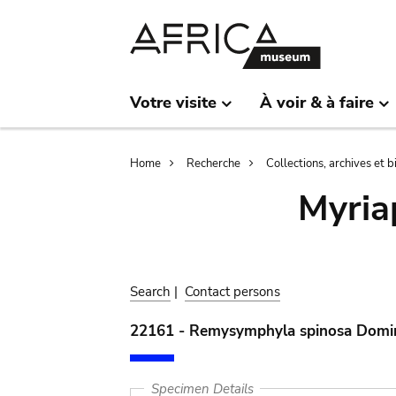
Skip
Skip
to
to
main
search
content
Votre visite
À voir & à faire
Breadcrumb
Home
Recherche
Collections, archives et 
Myria
Search
|
Contact persons
22161 - Remysymphyla spinosa Domi
Specimen Details