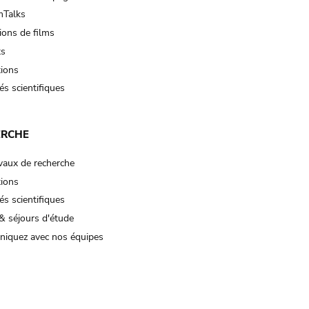
Talks
ions de films
ts
tions
és scientifiques
ERCHE
vaux de recherche
tions
és scientifiques
& séjours d'étude
iquez avec nos équipes