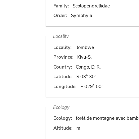
Family:
Scolopendrellidae
Order:
Symphyla
Locality
Locality:
Itombwe
Province:
Kivu-S.
Country:
Congo, D. R.
Latitude:
S 03° 30'
Longitude:
E 029° 00'
Ecology
Ecology:
forêt de montagne avec bamb
Altitude:
m