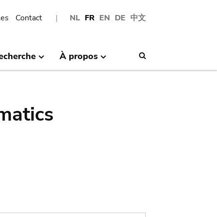
les
Contact
NL
FR
EN
DE
中文
echerche
À propos
Search
matics