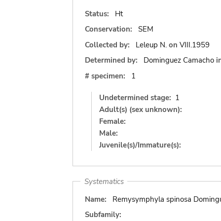
Status:
Ht
Conservation:
SEM
Collected by:
Leleup N.
on
VIII.1959
Determined by:
Dominguez Camacho
i
# specimen:
1
Undetermined stage:
1
Adult(s) (sex unknown):
Female:
Male:
Juvenile(s)/Immature(s):
Systematics
Name:
Remysymphyla spinosa Doming
Subfamily: