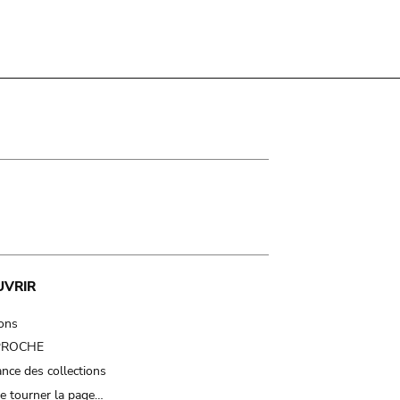
UVRIR
ions
 PROCHE
nce des collections
e tourner la page…