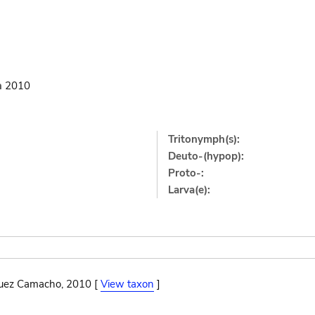
n
2010
Tritonymph(s):
Deuto-(hypop):
Proto-:
Larva(e):
uez Camacho, 2010 [
View taxon
]