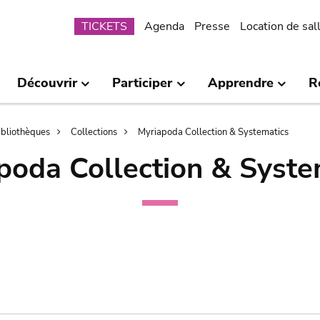
Submenu
TICKETS
Agenda
Presse
Location de sal
Découvrir
Participer
Apprendre
R
bibliothèques
Collections
Myriapoda Collection & Systematics
poda Collection & Syste