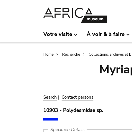
Skip
Skip
to
to
main
search
content
Votre visite
À voir & à faire
Breadcrumb
Home
Recherche
Collections, archives et 
Myria
Search
|
Contact persons
10903 - Polydesmidae sp.
Specimen Details