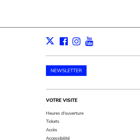
Facebook
Instagram
Youtube
Print
X
NEWSLETTER
Main
VOTRE VISITE
navigation
Heures d'ouverture
Tickets
Accès
Accessibilité