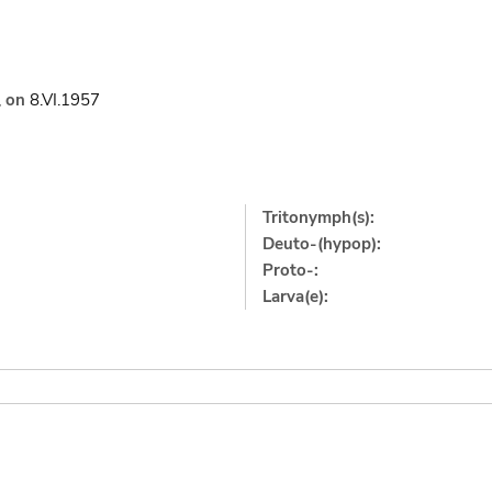
,
on
8.VI.1957
Tritonymph(s):
Deuto-(hypop):
Proto-:
Larva(e):