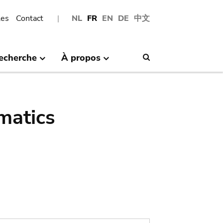
les
Contact
NL
FR
EN
DE
中文
echerche
À propos
Search
matics