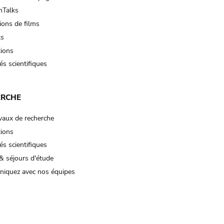
Talks
ions de films
ts
tions
és scientifiques
ERCHE
vaux de recherche
tions
és scientifiques
& séjours d'étude
iquez avec nos équipes