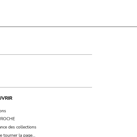
UVRIR
ions
 PROCHE
nce des collections
e tourner la page…