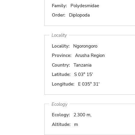
Family:
Polydesmidae
Order:
Diplopoda
Locality
Locality:
Ngorongoro
Province:
Arusha Region
Country:
Tanzania
Latitude:
S 03° 15'
Longitude:
E 035° 31'
Ecology
Ecology:
2.300 m,
Altitude:
m