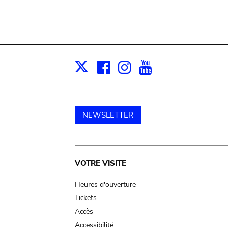
Facebook
Instagram
Youtube
Print
X
NEWSLETTER
Main
VOTRE VISITE
navigation
Heures d'ouverture
Tickets
Accès
Accessibilité