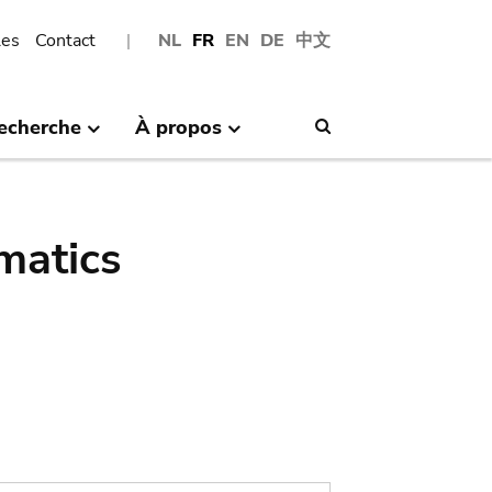
les
Contact
NL
FR
EN
DE
中文
echerche
À propos
Search
matics