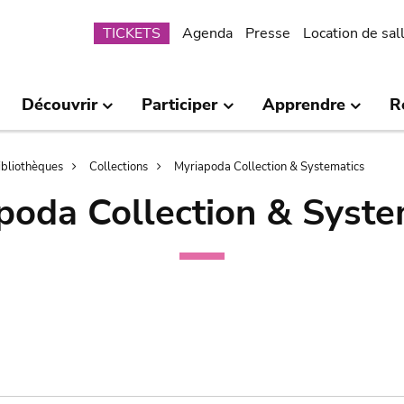
Submenu
TICKETS
Agenda
Presse
Location de sal
Découvrir
Participer
Apprendre
R
bibliothèques
Collections
Myriapoda Collection & Systematics
poda Collection & Syste