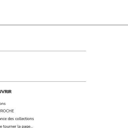
UVRIR
ions
 PROCHE
nce des collections
e tourner la page…