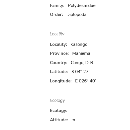
Family:
Polydesmidae
Order:
Diplopoda
Locality
Locality:
Kasongo
Province:
Maniema
Country:
Congo, D. R.
Latitude:
S 04° 27'
Longitude:
E 026° 40'
Ecology
Ecology:
Altitude:
m