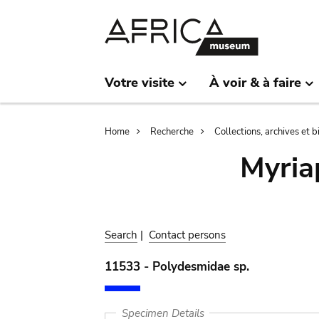
Skip
Skip
to
to
main
search
content
Votre visite
À voir & à faire
Breadcrumb
Home
Recherche
Collections, archives et 
Myria
Search
|
Contact persons
11533 - Polydesmidae sp.
Specimen Details