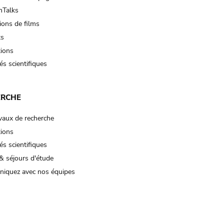
Talks
ions de films
ts
tions
és scientifiques
ERCHE
vaux de recherche
tions
és scientifiques
& séjours d'étude
iquez avec nos équipes