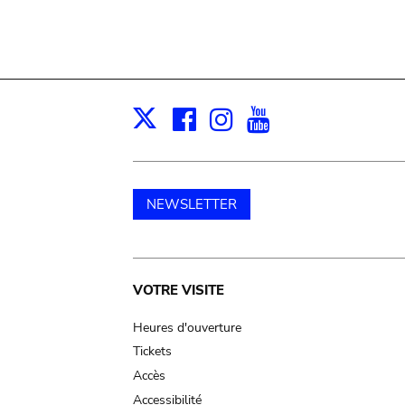
Facebook
Instagram
Youtube
Print
X
NEWSLETTER
Main
VOTRE VISITE
navigation
Heures d'ouverture
Tickets
Accès
Accessibilité