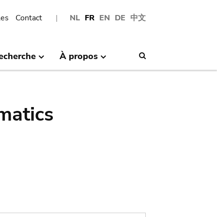
les
Contact
NL
FR
EN
DE
中文
echerche
À propos
Search
matics