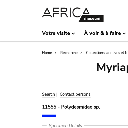
Skip
Skip
to
to
main
search
content
Votre visite
À voir & à faire
Breadcrumb
Home
Recherche
Collections, archives et 
Myria
Search
|
Contact persons
11555 - Polydesmidae sp.
Specimen Details