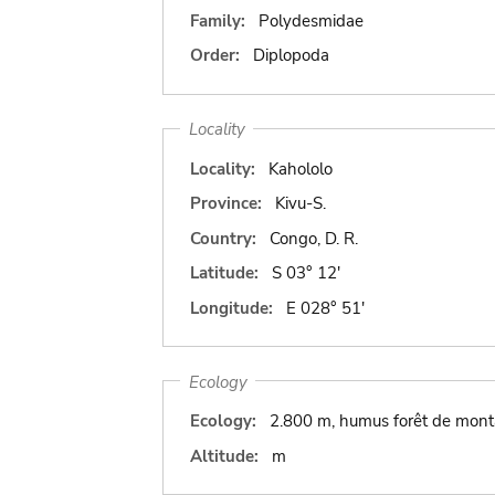
Family:
Polydesmidae
Order:
Diplopoda
Locality
Locality:
Kahololo
Province:
Kivu-S.
Country:
Congo, D. R.
Latitude:
S 03° 12'
Longitude:
E 028° 51'
Ecology
Ecology:
2.800 m, humus forêt de mon
Altitude:
m