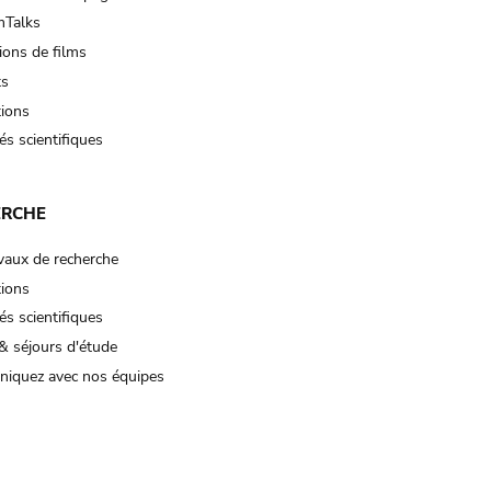
Talks
ions de films
ts
tions
és scientifiques
ERCHE
vaux de recherche
tions
és scientifiques
& séjours d'étude
iquez avec nos équipes