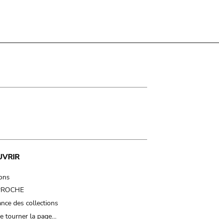
UVRIR
ions
 PROCHE
nce des collections
e tourner la page…