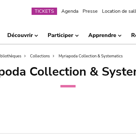
Submenu
TICKETS
Agenda
Presse
Location de sal
Découvrir
Participer
Apprendre
R
bibliothèques
Collections
Myriapoda Collection & Systematics
poda Collection & Syste