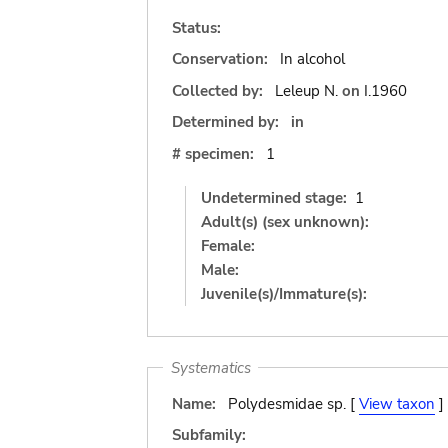
Status:
Conservation:
In alcohol
Collected by:
Leleup N.
on
I.1960
Determined by:
in
# specimen:
1
Undetermined stage:
1
Adult(s) (sex unknown):
Female:
Male:
Juvenile(s)/Immature(s):
Systematics
Name:
Polydesmidae sp. [
View taxon
]
Subfamily: