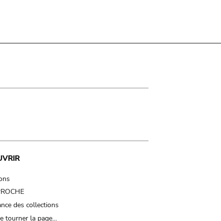
UVRIR
ions
 PROCHE
nce des collections
e tourner la page…