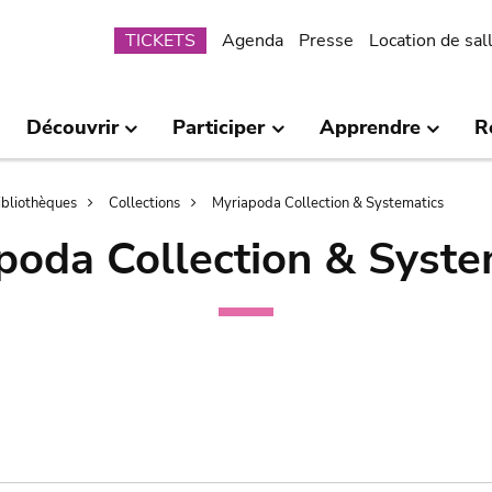
Submenu
TICKETS
Agenda
Presse
Location de sal
Découvrir
Participer
Apprendre
R
bibliothèques
Collections
Myriapoda Collection & Systematics
poda Collection & Syste