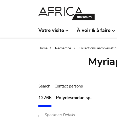
Skip
Skip
to
to
main
search
content
Votre visite
À voir & à faire
Breadcrumb
Home
Recherche
Collections, archives et 
Myria
Search
|
Contact persons
12766 - Polydesmidae sp.
Specimen Details