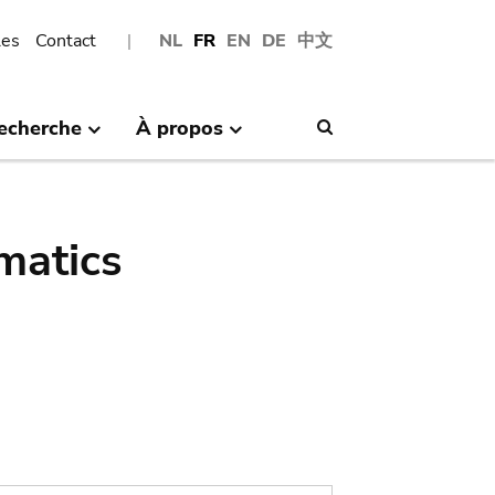
les
Contact
NL
FR
EN
DE
中文
echerche
À propos
Search
matics