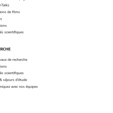
Talks
ions de films
ts
tions
és scientifiques
ERCHE
vaux de recherche
tions
és scientifiques
& séjours d'étude
iquez avec nos équipes