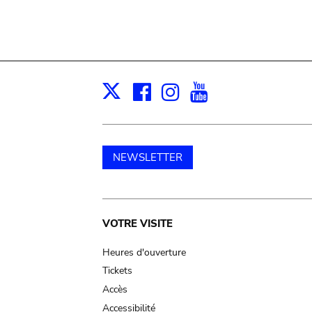
Facebook
Instagram
Youtube
Print
X
NEWSLETTER
Main
VOTRE VISITE
navigation
Heures d'ouverture
Tickets
Accès
Accessibilité