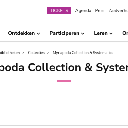
Submenu
TICKETS
Agenda
Pers
Zaalverh
Ontdekken
Participeren
Leren
O
bibliotheken
Collecties
Myriapoda Collection & Systematics
poda Collection & Syste