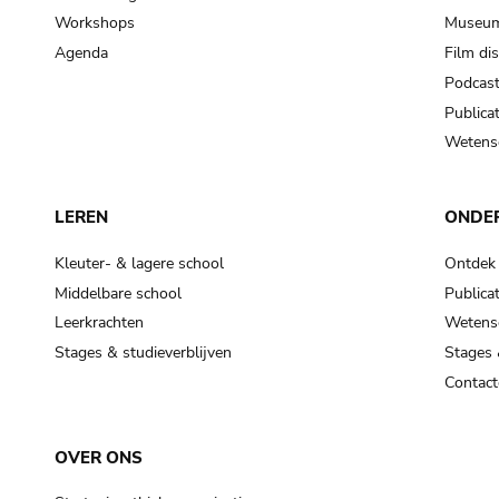
Workshops
Museum
Agenda
Film di
Podcas
Publicat
Wetensc
LEREN
ONDE
Kleuter- & lagere school
Ontdek
Middelbare school
Publicat
Leerkrachten
Wetensc
Stages & studieverblijven
Stages 
Contact
OVER ONS