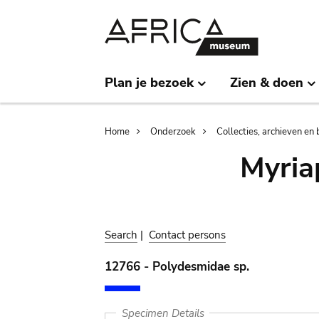
Skip
Skip
to
to
main
search
content
Plan je bezoek
Zien & doen
Breadcrumb
Home
Onderzoek
Collecties, archieven en 
Myria
Search
|
Contact persons
12766 - Polydesmidae sp.
Specimen Details