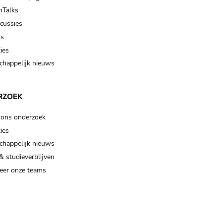
Talks
scussies
ts
ies
happelijk nieuws
RZOEK
 ons onderzoek
ies
happelijk nieuws
& studieverblijven
eer onze teams