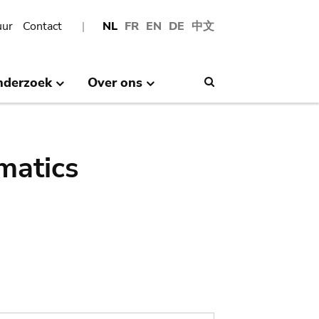
uur
Contact
NL
FR
EN
DE
中文
nderzoek
Over ons
Search
matics