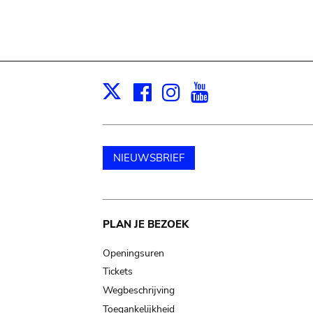
Facebook
Instagram
Youtube
Print
X
NIEUWSBRIEF
Main
PLAN JE BEZOEK
navigation
Openingsuren
Tickets
Wegbeschrijving
Toegankelijkheid