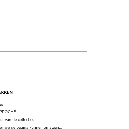
EKKEN
es
t PROCHE
t van de collecties
er we de pagina kunnen omslaan…