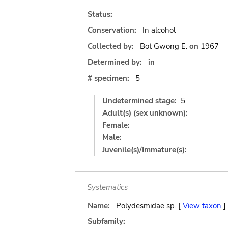
Status:
Conservation:
In alcohol
Collected by:
Bot Gwong E.
on
1967
Determined by:
in
# specimen:
5
Undetermined stage:
5
Adult(s) (sex unknown):
Female:
Male:
Juvenile(s)/Immature(s):
Systematics
Name:
Polydesmidae sp. [
View taxon
]
Subfamily: