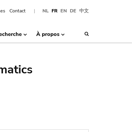
les
Contact
NL
FR
EN
DE
中文
echerche
À propos
Search
matics