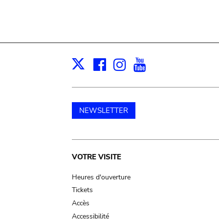
Facebook
Instagram
Youtube
Print
X
NEWSLETTER
Main
VOTRE VISITE
navigation
Heures d'ouverture
Tickets
Accès
Accessibilité