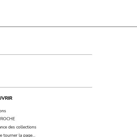
UVRIR
ions
 PROCHE
nce des collections
e tourner la page…