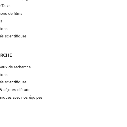
Talks
ions de films
ts
tions
és scientifiques
ERCHE
vaux de recherche
tions
és scientifiques
& séjours d'étude
iquez avec nos équipes