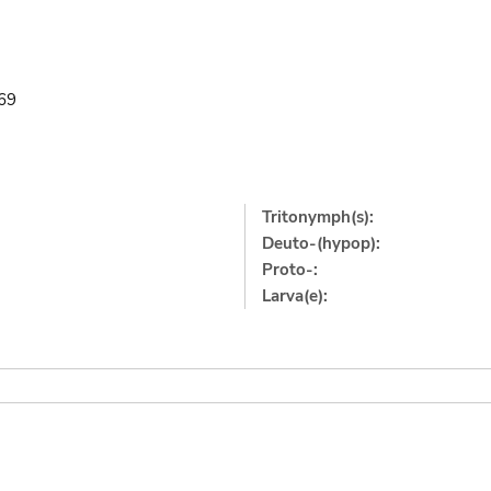
969
Tritonymph(s):
Deuto-(hypop):
Proto-:
Larva(e):