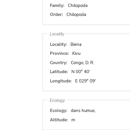
Family:
Chilopoda
Order:
Chilopoda
Locality
Locality:
Biena
Province:
Kivu
Country:
Congo, D. R.
Latitude:
N 00° 40'
Longitude:
E 029° 09'
Ecology
Ecology:
dans humus,
Altitude:
m