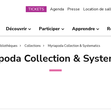
Submenu
TICKETS
Agenda
Presse
Location de sal
Découvrir
Participer
Apprendre
R
bibliothèques
Collections
Myriapoda Collection & Systematics
poda Collection & Syste