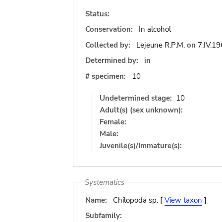
Status:
Conservation:
In alcohol
Collected by:
Lejeune R.P.M.
on
7.IV.1
Determined by:
in
# specimen:
10
Undetermined stage:
10
Adult(s) (sex unknown):
Female:
Male:
Juvenile(s)/Immature(s):
Systematics
Name:
Chilopoda sp. [
View taxon
]
Subfamily: