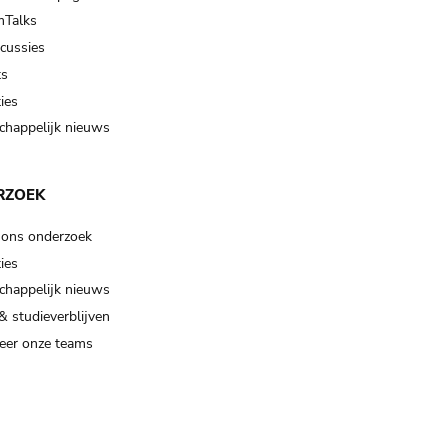
Talks
scussies
ts
ies
happelijk nieuws
RZOEK
 ons onderzoek
ies
happelijk nieuws
& studieverblijven
eer onze teams