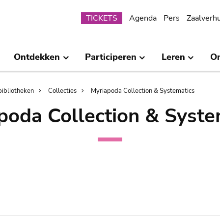
Submenu
TICKETS
Agenda
Pers
Zaalverh
Ontdekken
Participeren
Leren
O
bibliotheken
Collecties
Myriapoda Collection & Systematics
poda Collection & Syste