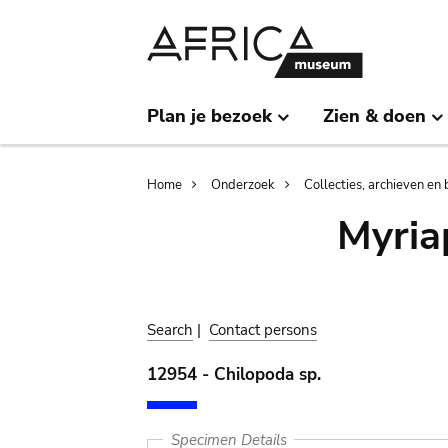
Skip
Skip
to
to
main
search
content
Plan je bezoek
Zien & doen
Breadcrumb
Home
Onderzoek
Collecties, archieven en 
Myria
Search
|
Contact persons
12954 - Chilopoda sp.
Specimen Details