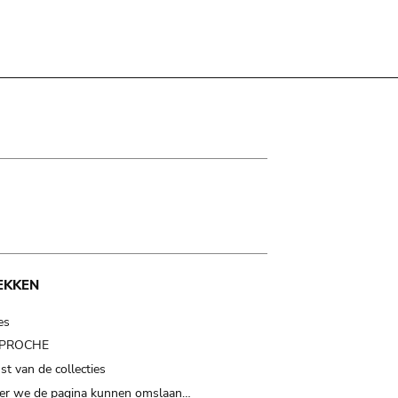
EKKEN
es
t PROCHE
t van de collecties
er we de pagina kunnen omslaan…