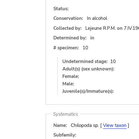
Status:
Conservation:
In alcohol
Collected by:
Lejeune R.P.M.
on
7.IV.1
Determined by:
in
# specimen:
10
Undetermined stage:
10
Adult(s) (sex unknown):
Female:
Male:
Juvenile(s)/Immature(s):
Systematics
Name:
Chilopoda sp. [
View taxon
]
Subfamily: