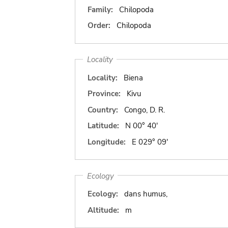
Family:
Chilopoda
Order:
Chilopoda
Locality
Locality:
Biena
Province:
Kivu
Country:
Congo, D. R.
Latitude:
N 00° 40'
Longitude:
E 029° 09'
Ecology
Ecology:
dans humus,
Altitude:
m