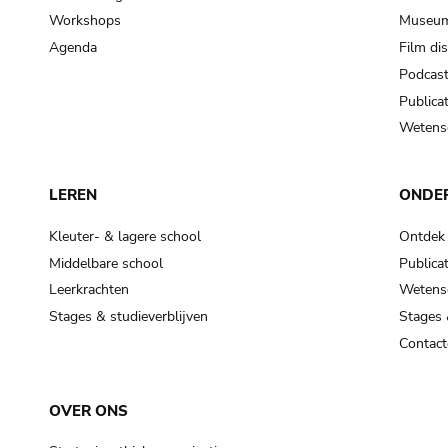
Workshops
Museum
Agenda
Film di
Podcas
Publicat
Wetensc
LEREN
ONDE
Kleuter- & lagere school
Ontdek
Middelbare school
Publicat
Leerkrachten
Wetensc
Stages & studieverblijven
Stages 
Contact
OVER ONS