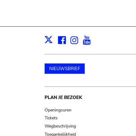
Facebook
Instagram
Youtube
Print
X
NIEUWSBRIEF
Main
PLAN JE BEZOEK
navigation
Openingsuren
Tickets
Wegbeschrijving
Toegankelijkheid