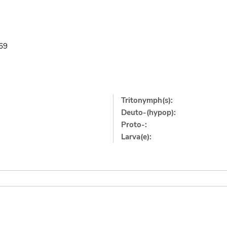
969
Tritonymph(s):
Deuto-(hypop):
Proto-:
Larva(e):