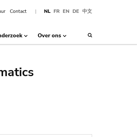
uur
Contact
NL
FR
EN
DE
中文
nderzoek
Over ons
Search
matics