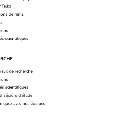
Talks
ions de films
ts
tions
és scientifiques
ERCHE
vaux de recherche
tions
és scientifiques
& séjours d'étude
iquez avec nos équipes