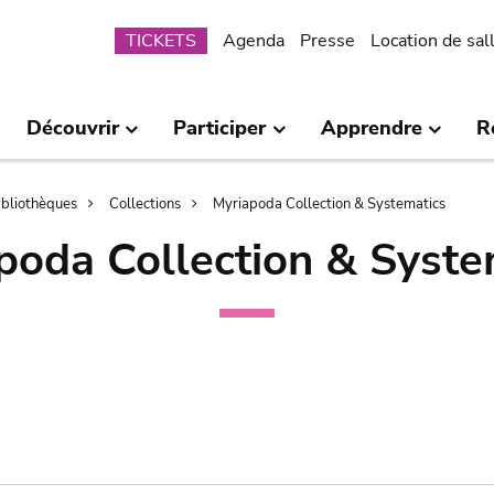
Submenu
TICKETS
Agenda
Presse
Location de sal
Découvrir
Participer
Apprendre
R
bibliothèques
Collections
Myriapoda Collection & Systematics
poda Collection & Syste