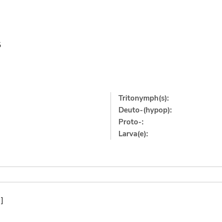
5
Tritonymph(s):
Deuto-(hypop):
Proto-:
Larva(e):
]