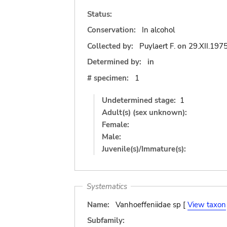
Status:
Conservation:
In alcohol
Collected by:
Puylaert F.
on
29.XII.197
Determined by:
in
# specimen:
1
Undetermined stage:
1
Adult(s) (sex unknown):
Female:
Male:
Juvenile(s)/Immature(s):
Systematics
Name:
Vanhoeffeniidae sp [
View taxon
Subfamily: