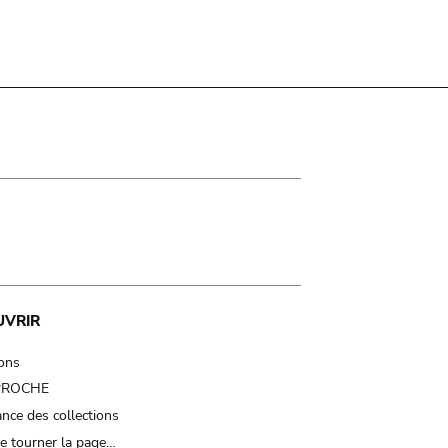
UVRIR
ions
 PROCHE
nce des collections
e tourner la page…