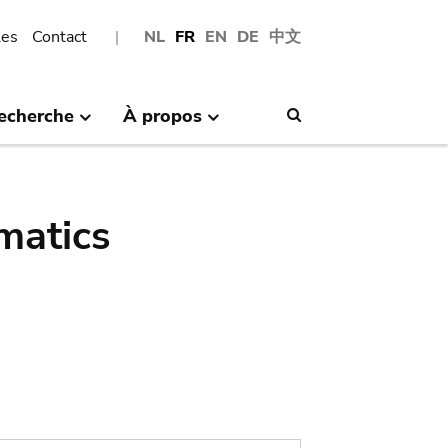
les
Contact
NL
FR
EN
DE
中文
echerche
À propos
Search
matics