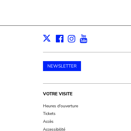
Facebook
Instagram
Youtube
Print
X
NEWSLETTER
Main
VOTRE VISITE
navigation
Heures d'ouverture
Tickets
Accès
Accessibilité