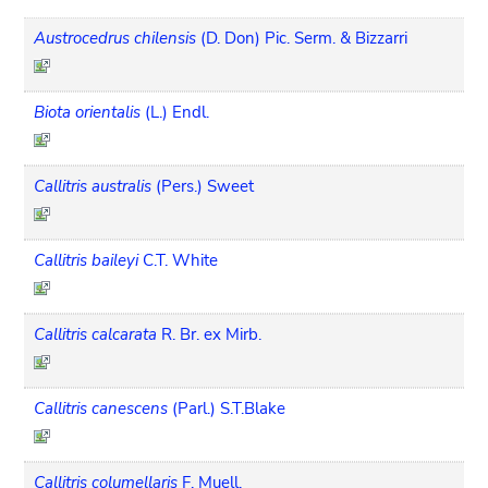
Austrocedrus chilensis
(D. Don) Pic. Serm. & Bizzarri
Biota orientalis
(L.) Endl.
Callitris australis
(Pers.) Sweet
Callitris baileyi
C.T. White
Callitris calcarata
R. Br. ex Mirb.
Callitris canescens
(Parl.) S.T.Blake
Callitris columellaris
F. Muell.