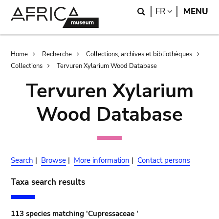
Skip
Skip
Search
LANGUAGE
FR
MENU
to
to
main
search
content
Breadcrumb
Home
Recherche
Collections, archives et bibliothèques
Collections
Tervuren Xylarium Wood Database
Tervuren Xylarium
Wood Database
Search
|
Browse
|
More information
|
Contact persons
Taxa search results
113 species matching 'Cupressaceae '