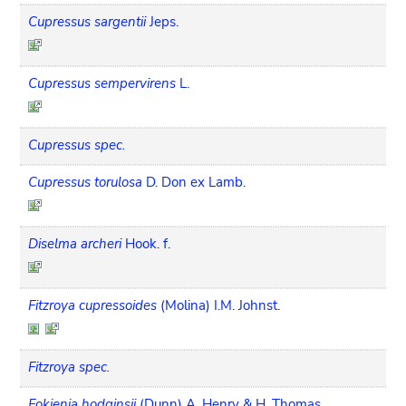
Cupressus sargentii
Jeps.
Cupressus sempervirens
L.
Cupressus spec.
Cupressus torulosa
D. Don ex Lamb.
Diselma archeri
Hook. f.
Fitzroya cupressoides
(Molina) I.M. Johnst.
Fitzroya spec.
Fokienia hodginsii
(Dunn) A. Henry & H. Thomas