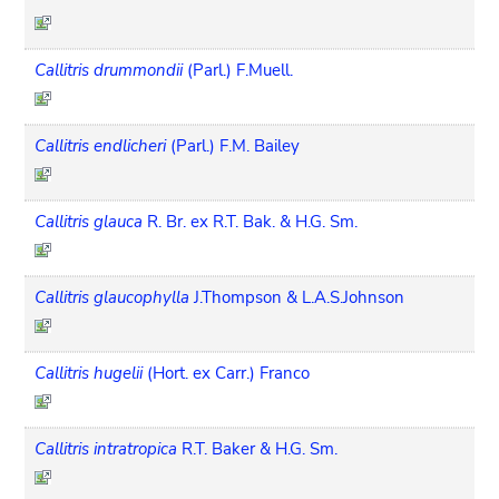
Callitris drummondii
(Parl.) F.Muell.
Callitris endlicheri
(Parl.) F.M. Bailey
Callitris glauca
R. Br. ex R.T. Bak. & H.G. Sm.
Callitris glaucophylla
J.Thompson & L.A.S.Johnson
Callitris hugelii
(Hort. ex Carr.) Franco
Callitris intratropica
R.T. Baker & H.G. Sm.