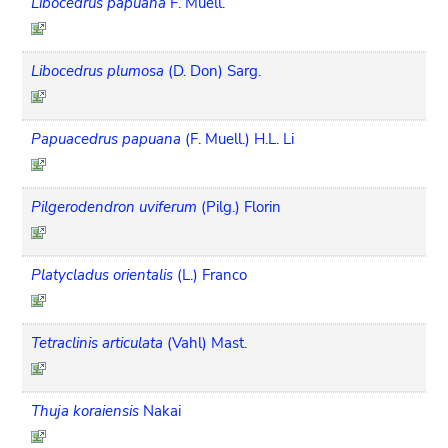
Libocedrus papuana
F. Muell.
Libocedrus plumosa
(D. Don) Sarg.
Papuacedrus papuana
(F. Muell.) H.L. Li
Pilgerodendron uviferum
(Pilg.) Florin
Platycladus orientalis
(L.) Franco
Tetraclinis articulata
(Vahl) Mast.
Thuja koraiensis
Nakai