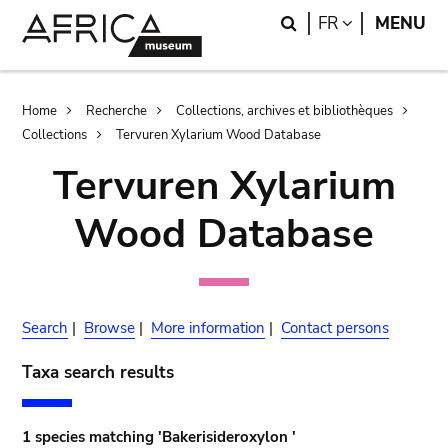
Skip
Skip
Search
LANGUAGE
FR
MENU
to
to
main
search
content
Breadcrumb
Home
Recherche
Collections, archives et bibliothèques
Collections
Tervuren Xylarium Wood Database
Tervuren Xylarium
Wood Database
Search
|
Browse
|
More information
|
Contact persons
Taxa search results
1 species matching 'Bakerisideroxylon '