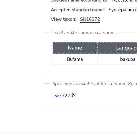
Species name according to:
Repertorium
Accepted standard name:
Synsepalum r
View taxon:
SN16372
Local and/or commercial names
Name
Languag
Bufama
bakuba
Specimens available at the Tervuren Xyl
Tw7722