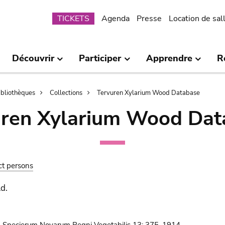
Submenu
TICKETS
Agenda
Presse
Location de sal
Découvrir
Participer
Apprendre
R
bibliothèques
Collections
Tervuren Xylarium Wood Database
uren Xylarium Wood Dat
ct persons
d.