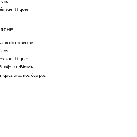
tions
és scientifiques
ERCHE
vaux de recherche
tions
és scientifiques
& séjours d'étude
iquez avec nos équipes