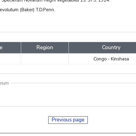
 Specierum Novarum Regni Vegetabilis 13: 375. 1914.
evolutum (Baker) T.D.Penn.
e
Region
Country
Congo - Kinshasa
arium
Previous page