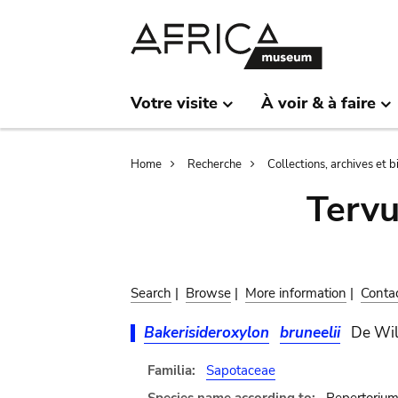
Skip
Skip
to
to
main
search
content
Votre visite
À voir & à faire
Breadcrumb
Home
Recherche
Collections, archives et 
Terv
Search
|
Browse
|
More information
|
Conta
Bakerisideroxylon
bruneelii
De Wil
Familia:
Sapotaceae