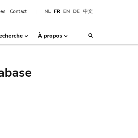
les
Contact
NL
FR
EN
DE
中文
echerche
À propos
Search
abase