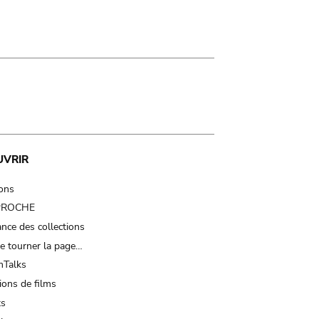
UVRIR
ions
 PROCHE
nce des collections
e tourner la page…
Talks
ions de films
ts