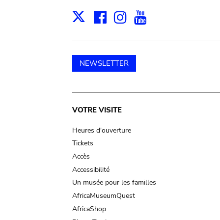
Facebook
Instagram
Youtube
Print
X
NEWSLETTER
Main
VOTRE VISITE
navigation
Heures d'ouverture
Tickets
Accès
Accessibilité
Un musée pour les familles
AfricaMuseumQuest
AfricaShop