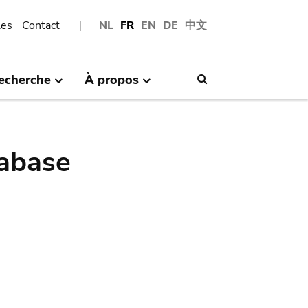
les
Contact
NL
FR
EN
DE
中文
echerche
À propos
Search
abase