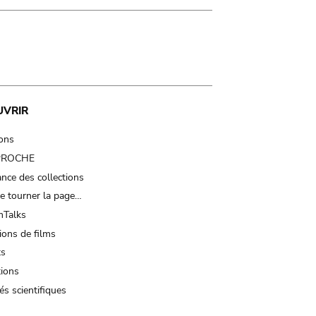
UVRIR
ions
 PROCHE
nce des collections
e tourner la page…
Talks
ions de films
ts
tions
és scientifiques