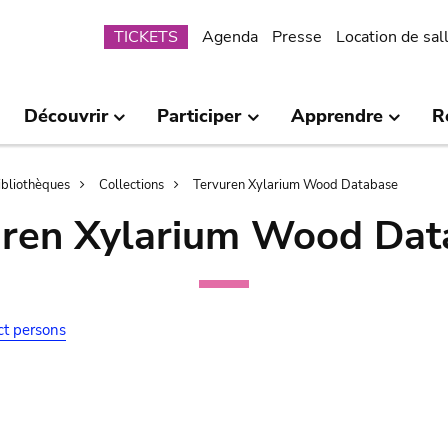
Submenu
TICKETS
Agenda
Presse
Location de sal
Découvrir
Participer
Apprendre
R
bibliothèques
Collections
Tervuren Xylarium Wood Database
uren Xylarium Wood Dat
ct persons