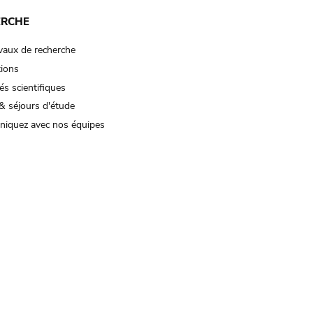
ERCHE
vaux de recherche
tions
és scientifiques
& séjours d'étude
iquez avec nos équipes