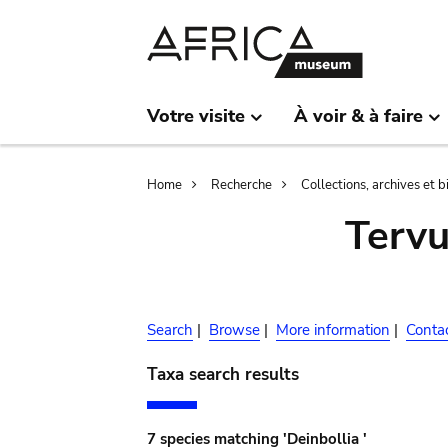
Skip
Skip
to
to
main
search
content
Votre visite
À voir & à faire
Breadcrumb
Home
Recherche
Collections, archives et 
Terv
Search
|
Browse
|
More information
|
Conta
Taxa search results
7 species matching 'Deinbollia '