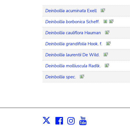
Deinbollia acuminata
Exell
Deinbollia borbonica
Scheff.
Deinbollia cauliflora
Hauman
Deinbollia grandifolia
Hook. f.
Deinbollia laurentii
De Wild.
Deinbollia molliuscula
Radlk.
Deinbollia spec.
Facebook
Instagram
Youtube
Print
X