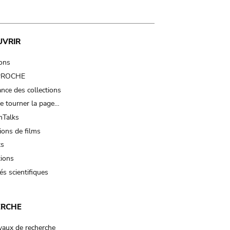
UVRIR
ions
 PROCHE
nce des collections
e tourner la page…
Talks
ions de films
ts
tions
és scientifiques
ERCHE
vaux de recherche