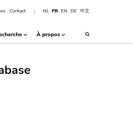
les
Contact
NL
FR
EN
DE
中文
echerche
À propos
Search
abase