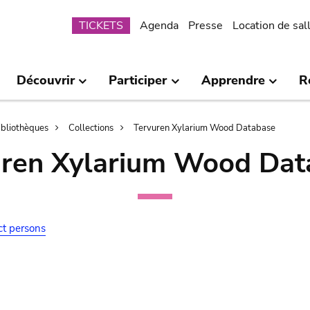
Submenu
TICKETS
Agenda
Presse
Location de sal
Découvrir
Participer
Apprendre
R
bibliothèques
Collections
Tervuren Xylarium Wood Database
uren Xylarium Wood Dat
ct persons