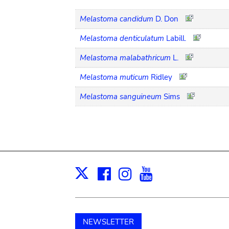
Melastoma candidum
D. Don
Melastoma denticulatum
Labill.
Melastoma malabathricum
L.
Melastoma muticum
Ridley
Melastoma sanguineum
Sims
Facebook
Instagram
Youtube
Print
X
NEWSLETTER