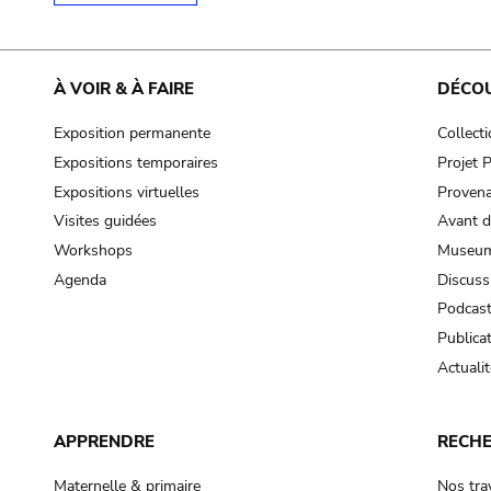
À VOIR & À FAIRE
DÉCO
Exposition permanente
Collect
Expositions temporaires
Projet
Expositions virtuelles
Provena
Visites guidées
Avant d
Workshops
Museum
Agenda
Discuss
Podcas
Publica
Actualit
APPRENDRE
RECH
Maternelle & primaire
Nos tra