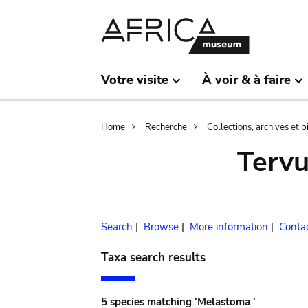
Skip
Skip
to
to
main
search
content
Votre visite
À voir & à faire
Breadcrumb
Home
Recherche
Collections, archives et 
Terv
Search
|
Browse
|
More information
|
Conta
Taxa search results
5 species matching 'Melastoma '