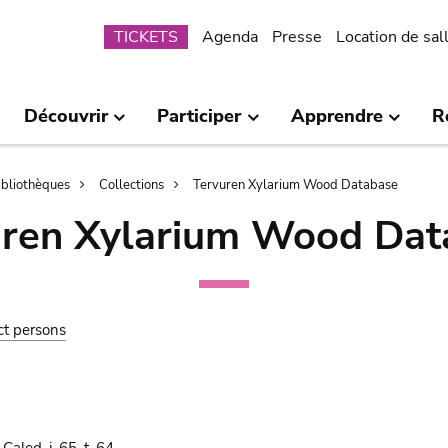
Submenu
TICKETS
Agenda
Presse
Location de sal
Découvrir
Participer
Apprendre
R
bibliothèques
Collections
Tervuren Xylarium Wood Database
uren Xylarium Wood Dat
ct persons