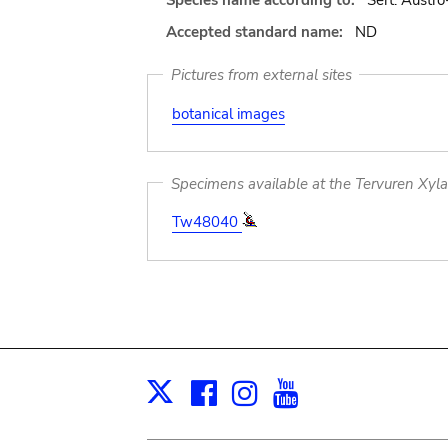
Species name according to:
Sert. Austro-
Accepted standard name:
ND
Pictures from external sites
botanical images
Specimens available at the Tervuren Xyl
Tw48040
Facebook
Instagram
Youtube
Print
X