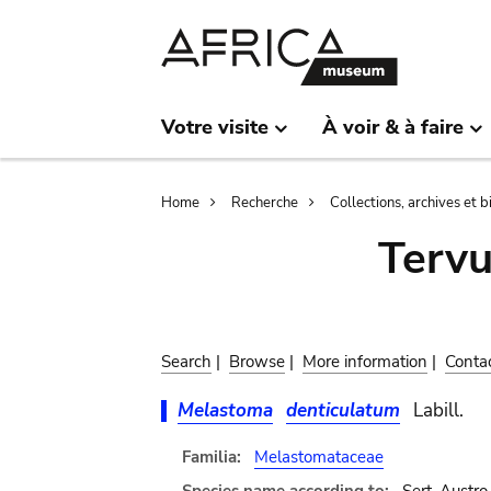
Skip
Skip
to
to
main
search
content
Votre visite
À voir & à faire
Breadcrumb
Home
Recherche
Collections, archives et 
Terv
Search
|
Browse
|
More information
|
Conta
Melastoma
denticulatum
Labill.
Familia:
Melastomataceae