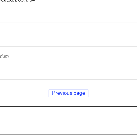
Caled. i. 65. t. 64
arium
Previous page