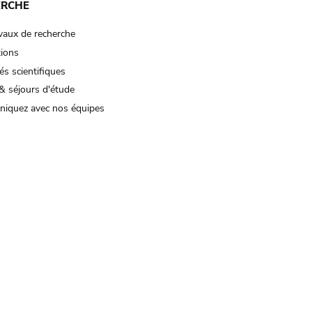
ERCHE
vaux de recherche
tions
és scientifiques
& séjours d'étude
iquez avec nos équipes