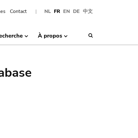
les
Contact
NL
FR
EN
DE
中文
echerche
À propos
Search
abase