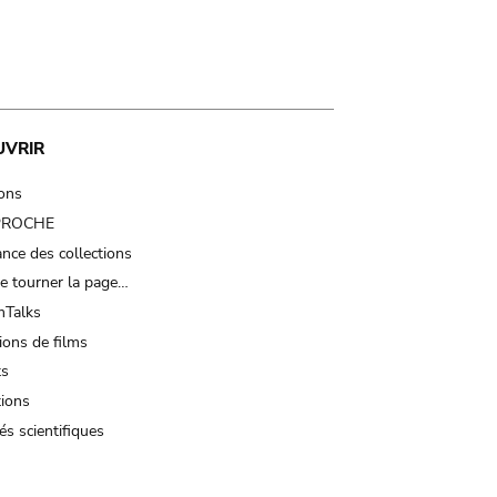
UVRIR
ions
 PROCHE
nce des collections
e tourner la page…
Talks
ions de films
ts
tions
és scientifiques