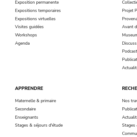
Exposition permanente
Collect
Expositions temporaires
Projet
Expositions virtuelles
Provena
Visites guidées
Avant d
Workshops
Museum
Agenda
Discuss
Podcas
Publica
Actualit
APPRENDRE
RECH
Maternelle & primaire
Nos tra
Secondaire
Publica
Enseignants
Actualit
Stages & séjours d'étude
Stages 
Commun