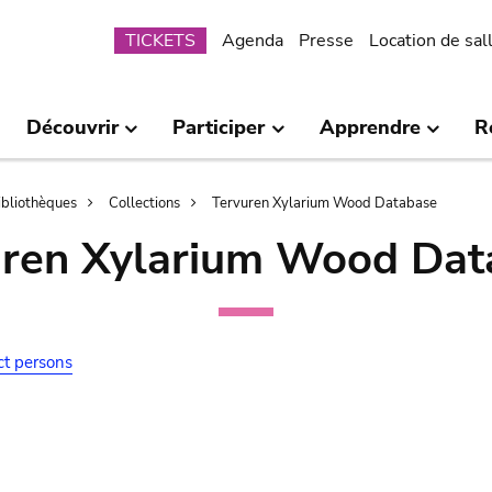
Submenu
TICKETS
Agenda
Presse
Location de sal
Découvrir
Participer
Apprendre
R
bibliothèques
Collections
Tervuren Xylarium Wood Database
uren Xylarium Wood Dat
ct persons