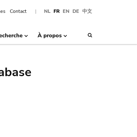
les
Contact
NL
FR
EN
DE
中文
echerche
À propos
Search
abase