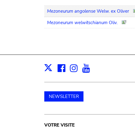
Mezoneurum angolense
Welw. ex Oliver
Mezoneurum welwitschianum
Oliv.
Facebook
Instagram
Youtube
Print
X
NEWSLETTER
Main
VOTRE VISITE