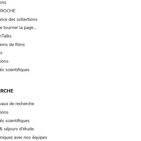
ions
 PROCHE
nce des collections
e tourner la page…
Talks
ions de films
ts
tions
és scientifiques
ERCHE
vaux de recherche
tions
és scientifiques
& séjours d'étude
iquez avec nos équipes