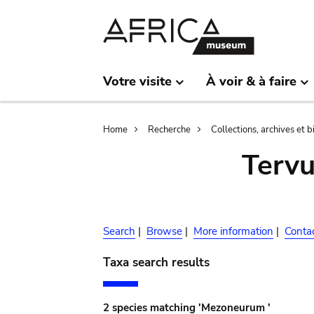
Skip
Skip
to
to
main
search
content
Votre visite
À voir & à faire
Breadcrumb
Home
Recherche
Collections, archives et 
Terv
Search
|
Browse
|
More information
|
Conta
Taxa search results
2 species matching 'Mezoneurum '