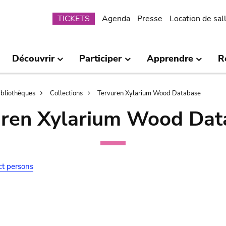
Submenu
TICKETS
Agenda
Presse
Location de sal
Découvrir
Participer
Apprendre
R
bibliothèques
Collections
Tervuren Xylarium Wood Database
uren Xylarium Wood Dat
ct persons