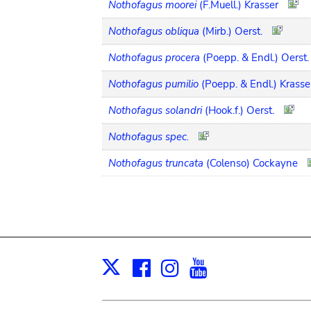
Nothofagus moorei
(F.Muell.) Krasser
Nothofagus obliqua
(Mirb.) Oerst.
Nothofagus procera
(Poepp. & Endl.) Oerst.
Nothofagus pumilio
(Poepp. & Endl.) Krasse
Nothofagus solandri
(Hook.f.) Oerst.
Nothofagus spec.
Nothofagus truncata
(Colenso) Cockayne
Facebook
Instagram
Youtube
Print
X