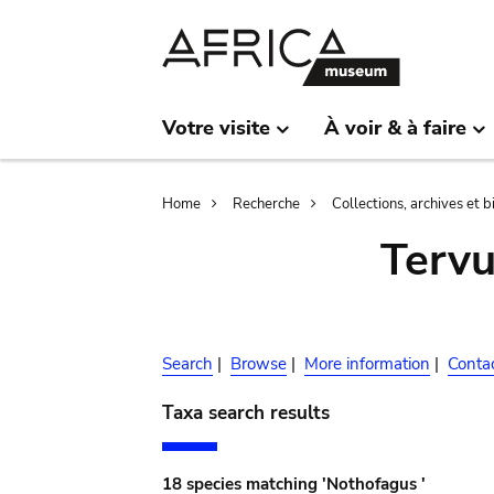
Skip
Skip
to
to
main
search
content
Votre visite
À voir & à faire
Breadcrumb
Home
Recherche
Collections, archives et 
Terv
Search
|
Browse
|
More information
|
Conta
Taxa search results
18 species matching 'Nothofagus '