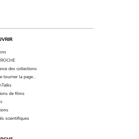
UVRIR
ions
 PROCHE
nce des collections
e tourner la page…
Talks
ions de films
ts
tions
és scientifiques