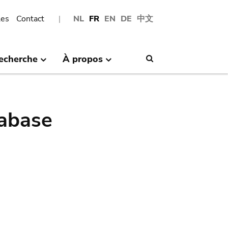
les
Contact
NL
FR
EN
DE
中文
echerche
À propos
Search
abase