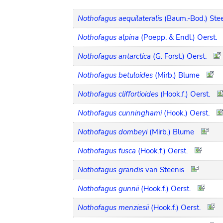
Nothofagus aequilateralis
(Baum.-Bod.) Ste
Nothofagus alpina
(Poepp. & Endl.) Oerst.
Nothofagus antarctica
(G. Forst.) Oerst.
Nothofagus betuloides
(Mirb.) Blume
Nothofagus cliffortioides
(Hook.f.) Oerst.
Nothofagus cunninghami
(Hook.) Oerst.
Nothofagus dombeyi
(Mirb.) Blume
Nothofagus fusca
(Hook.f.) Oerst.
Nothofagus grandis
van Steenis
Nothofagus gunnii
(Hook.f.) Oerst.
Nothofagus menziesii
(Hook.f.) Oerst.