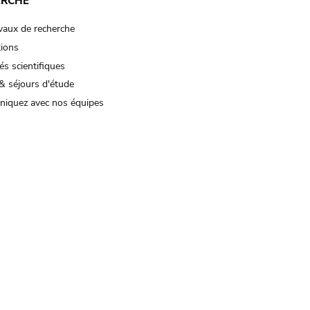
ERCHE
vaux de recherche
tions
és scientifiques
& séjours d'étude
iquez avec nos équipes