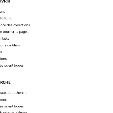
UVRIR
ions
 PROCHE
nce des collections
e tourner la page…
Talks
ions de films
ts
tions
és scientifiques
ERCHE
vaux de recherche
tions
és scientifiques
& séjours d'étude