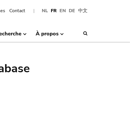
les
Contact
NL
FR
EN
DE
中文
echerche
À propos
Search
abase