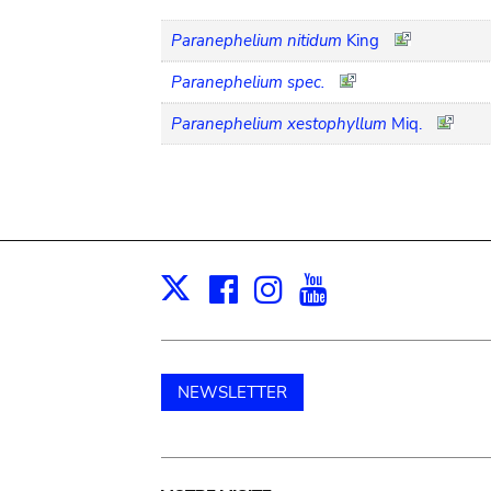
Paranephelium nitidum
King
Paranephelium spec.
Paranephelium xestophyllum
Miq.
Facebook
Instagram
Youtube
Print
X
NEWSLETTER