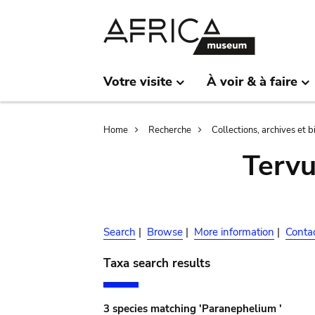
Skip
Skip
to
to
main
search
content
Votre visite
À voir & à faire
Breadcrumb
Home
Recherche
Collections, archives et 
Terv
Search
|
Browse
|
More information
|
Conta
Taxa search results
3 species matching 'Paranephelium '