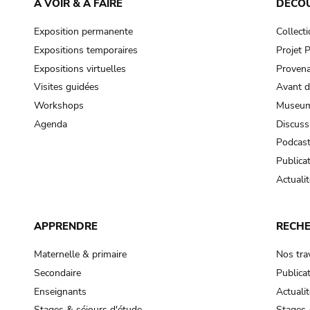
À VOIR & À FAIRE
DÉCO
Exposition permanente
Collect
Expositions temporaires
Projet
Expositions virtuelles
Provena
Visites guidées
Avant d
Workshops
Museum
Agenda
Discuss
Podcas
Publica
Actualit
APPRENDRE
RECH
Maternelle & primaire
Nos tra
Secondaire
Publica
Enseignants
Actualit
Stages & séjours d'étude
Stages 