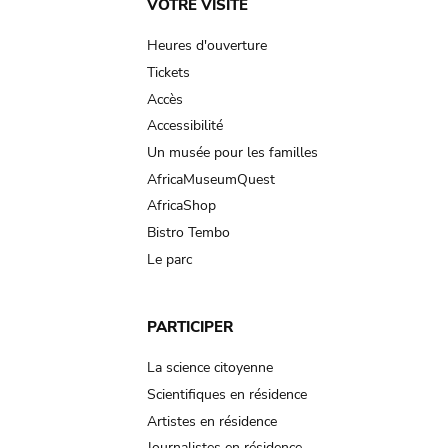
Main
VOTRE VISITE
navigation
Heures d'ouverture
Tickets
Accès
Accessibilité
Un musée pour les familles
AfricaMuseumQuest
AfricaShop
Bistro Tembo
Le parc
PARTICIPER
La science citoyenne
Scientifiques en résidence
Artistes en résidence
Journalistes en résidence