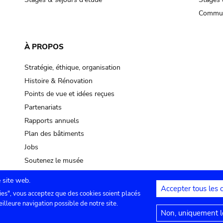
Commun
À PROPOS
Stratégie, éthique, organisation
Histoire & Rénovation
Points de vue et idées reçues
Partenariats
Rapports annuels
Plan des bâtiments
Jobs
Soutenez le musée
 site web.
Accepter tous les 
ies", vous acceptez que des cookies soient placés
lles
Contact
Paramètres de confidentialité
Mention
eilleure navigation possible de notre site.
Non, uniquement le