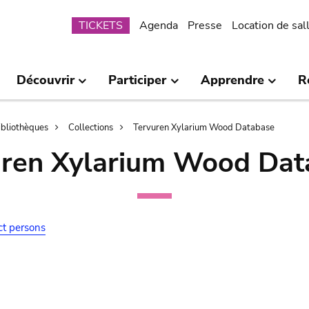
Submenu
TICKETS
Agenda
Presse
Location de sal
Découvrir
Participer
Apprendre
R
bibliothèques
Collections
Tervuren Xylarium Wood Database
uren Xylarium Wood Dat
ct persons