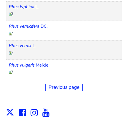
Rhus typhina
L.
Rhus vernicifera
DC.
Rhus vernix
L.
Rhus vulgaris
Meikle
Previous page
Facebook
Instagram
Youtube
Print
X