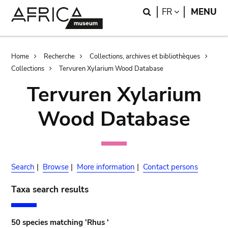
Skip
Skip
Search
LANGUAGE
FR
MENU
to
to
main
search
content
Breadcrumb
Home
Recherche
Collections, archives et bibliothèques
Collections
Tervuren Xylarium Wood Database
Tervuren Xylarium
Wood Database
Search
|
Browse
|
More information
|
Contact persons
Taxa search results
50 species matching 'Rhus '