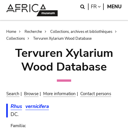
Skip
Skip
Search
LANGUAGE
FR
MENU
to
to
main
search
content
Breadcrumb
Home
Recherche
Collections, archives et bibliothèques
Collections
Tervuren Xylarium Wood Database
Tervuren Xylarium
Wood Database
Search
|
Browse
|
More information
|
Contact persons
Rhus
vernicifera
DC.
Familia: